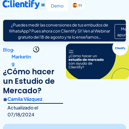
EN
Demo
ES
IT
¿Puedes medir las conversiones de tus embudos de
Me
WhatsApp? Pues ahora con Clientify SI! Ven al Webinar
apunt
gratuito del 18 de agosto y te lo enseñamos…
Blog
>
Marketin
g
¿Cómo hacer
un Estudio de
Mercado?
Camila Vázquez
Actualizado el
07/18/2024