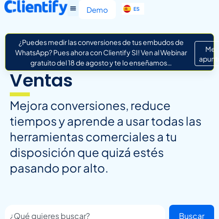
EN
Demo
ES
IT
¿Puedes medir las conversiones de tus embudos de
Me
WhatsApp? Pues ahora con Clientify SI! Ven al Webinar
apunt
gratuito del 18 de agosto y te lo enseñamos…
Ventas
Mejora conversiones, reduce
tiempos y aprende a usar todas las
herramientas comerciales a tu
disposición que quizá estés
pasando por alto.
Buscar