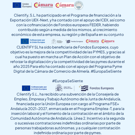
Clientify, S.L. ha participado en el Programa de financiación a la
Exportación UEX-Next, y ha contado con el apoyo de ICEX, así como
con la cofinanciación de Fondos europeos FEDER, habiendo
contribuido según a medida de los mismos, al crecimiento
económico de esta empresa, su región y de España en su conjunto
CLIENTIFY SL ha sido beneficiaria de Fondos Europeos, cuyo
objetivo es la mejora de la competitividad de las PYMES, y gracias al
cual ha puesto en marcha un Plan de Acción con el objetivo de
reforzar la digitalización y la competitividad de las pymes durante el
año 2025 Para ello ha contado con el apoyo del Programa Pyme
Digital de la Cámara de Comercio de Almería. #EuropaSeSiente
#EuropaSeSiente
Clientify S.L.
, ha recibido una subvención de la Consejería de
Empleo, Empresa y Trabajo Autónomo de la Junta de Andalucía,
financiada por la Unión Europea con cargo al Programa FSE+
Andalucía 2021-2027, enmarcada en el Programa Emplea-T, para la
inserción laboral y el fomento de la contratación en el ámbito de la
Comunidad Autónoma de Andalucía. Línea 2. Incentivo a la segunda
o sucesivas contrataciones indefinidas ordinarias por parte de
personas trabajadoras autónomas, y a cualquier contratación
indefinida ordinaria por parte de pymes.