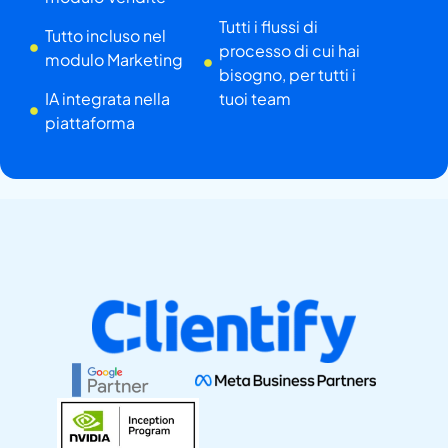
Tutti i flussi di
Tutto incluso nel
processo di cui hai
modulo Marketing
bisogno, per tutti i
IA integrata nella
tuoi team
piattaforma