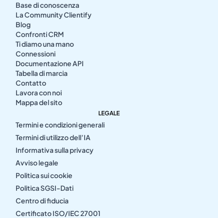
Base di conoscenza
La Community Clientify
Blog
Confronti CRM
Ti diamo una mano
Connessioni
Documentazione API
Tabella di marcia
Contatto
Lavora con noi
Mappa del sito
LEGALE
Termini e condizioni generali
Termini di utilizzo dell’IA
Informativa sulla privacy
Avviso legale
Politica sui cookie
Politica SGSI-Dati
Centro di fiducia
Certificato ISO/IEC 27001