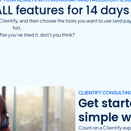
ALL features for 14 days 
Clientify, and then choose the tools you want to use (and pa
for).
ter you’ve tried it, don’t you think?
CLIENTIFY CONSULTIN
Get star
simple w
Count on a Clientify ex