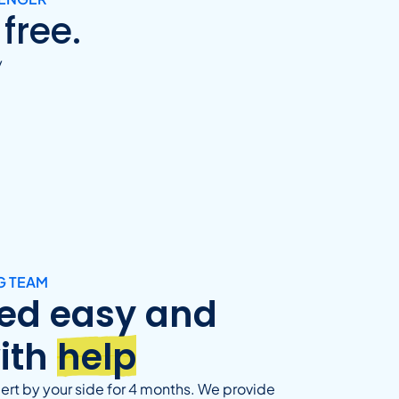
free.
y
G TEAM
ted easy and
ith
help
pert by your side for 4 months. We provide