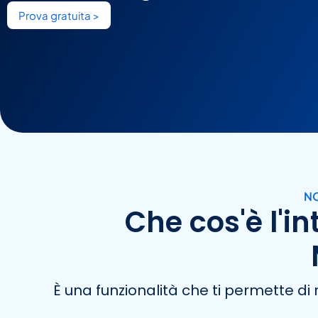
Prova gratuita >
NO
Che cos'è l'i
È una funzionalità che ti permette 