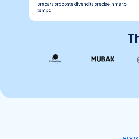
prepara proposte di vendita precise in meno
tempo.
T
BOOST