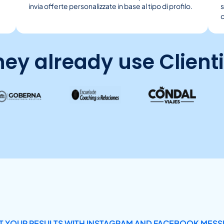
invia offerte personalizzate in base al tipo di profilo.
s
hey already use Clienti
 YOUR RESULTS WITH INSTAGRAM AND FACEBOOK MES