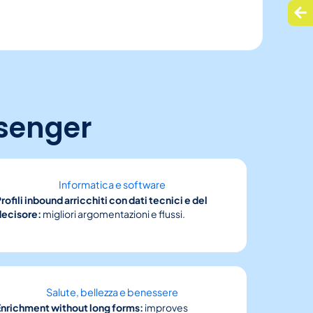
ssenger
Informatica e software
rofili inbound arricchiti con dati tecnici e del
decisore:
migliori argomentazioni e flussi.
Salute, bellezza e benessere
Enrichment without long forms:
improves