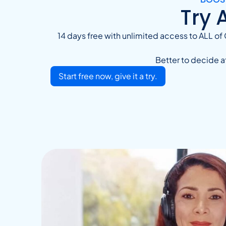
Try 
14 days free with unlimited access to ALL of 
Better to decide af
Start free now, give it a try.