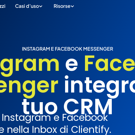
zzi
Casi d’uso
Risorse
INSTAGRAM E FACEBOOK MESSENGER
agram
e
Fac
enger
integra
tuo CRM
a Instagram e Facebook
ella Inbox di Clientify.