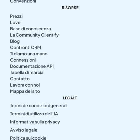
Convenzioni
RISORSE
Prezzi
Love
Base di conoscenza
La Community Clientify
Blog
Confronti CRM
Ti diamo una mano
Connessioni
Documentazione API
Tabella di marcia
Contatto
Lavora con noi
Mappa del sito
LEGALE
Termini e condizioni generali
Termini di utilizzo dell’IA
Informativa sulla privacy
Avviso legale
Politica sui cookie