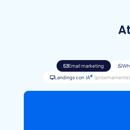
At
Email marketing
Wh
Landings con
IA
(próximamente)