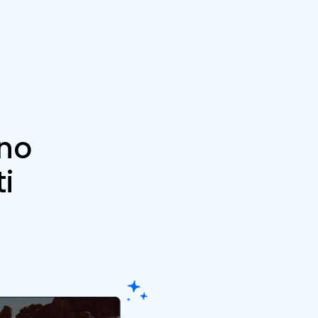
gno
i