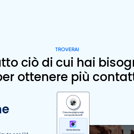
TROVERAI
tto ciò di cui hai biso
per ottenere più contatt
he