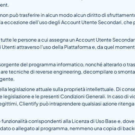
ient.
 non può trasferire in alcun modo alcun diritto di sfruttamento
a sola eccezione dell’uso degli Account Utente Secondari, ch
 a tutte le persone a cui assegna un Account Utente Seconda
 Utenti attraverso l’uso della Piattaforma e, da quel momento
e sorgente del programma informatico, nonché alterarlo o tra
are tecniche di reverse engineering, decompilare o smontar
rgente.
la legislazione attuale sulla proprietà intellettuale. Di conse
e legislazione e le presenti Condizioni Generali. In caso di vi
i legittimi, Clientify può intraprendere qualsiasi azione riten
le funzionalità corrispondenti alla Licenza di Uso Base e, do
 di dato o allegato al programma, nemmeno una copia di backu