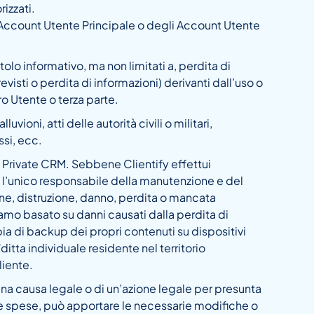
izzati.
ell’Account Utente Principale o degli Account Utente
itolo informativo, ma non limitati a, perdita di
evisti o perdita di informazioni) derivanti dall’uso o
tro Utente o terza parte.
oni, atti delle autorità civili o militari,
ssi, ecc.
ee Private CRM. Sebbene Clientify effettui
e è l’unico responsabile della manutenzione e del
one, distruzione, danno, perdita o mancata
lamo basato su danni causati dalla perdita di
ia di backup dei propri contenuti su dispositivi
ta individuale residente nel territorio
liente.
 una causa legale o di un’azione legale per presunta
oprie spese, può apportare le necessarie modifiche o