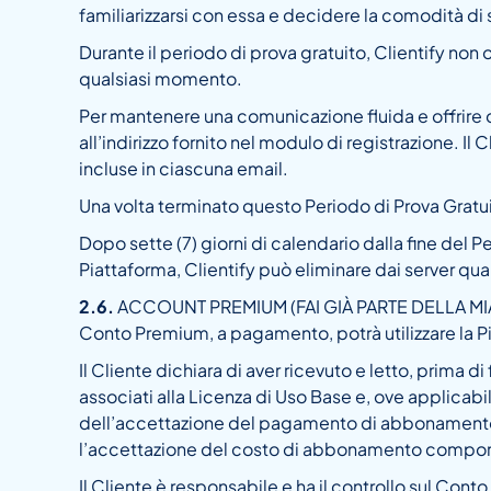
familiarizzarsi con essa e decidere la comodità 
Durante il periodo di prova gratuito, Clientify non of
qualsiasi momento.
Per mantenere una comunicazione fluida e offrire qua
all’indirizzo fornito nel modulo di registrazione. I
incluse in ciascuna email.
Una volta terminato questo Periodo di Prova Gratui
Dopo sette (7) giorni di calendario dalla fine del
Piattaforma, Clientify può eliminare dai server qua
2.6.
ACCOUNT PREMIUM (FAI GIÀ PARTE DELLA MIA VITA
Conto Premium, a pagamento, potrà utilizzare la Pia
Il Cliente dichiara di aver ricevuto e letto, prima d
associati alla Licenza di Uso Base e, ove applicabil
dell’accettazione del pagamento di abbonamento che
l’accettazione del costo di abbonamento comporte
Il Cliente è responsabile e ha il controllo sul Con