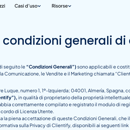
zzi
Casi d’uso
Risorse
 condizioni generali di
di seguito le
“Condizioni Generali”)
sono applicabili e costi
la Comunicazione, le Vendite e il Marketing chiamata “Client
re Luque, numero 1, 1º-Izquierda; 04001, Almería, Spagna,
entify”),
in qualità di proprietario della proprietà intellettual
 abbia correttamente compilato e registrato il modulo di reg
accordo di Licenza Utente.
 la piena accettazione di queste Condizioni Generali, che il C
mativa sulla Privacy di Clientify, disponibili ai seguenti lin