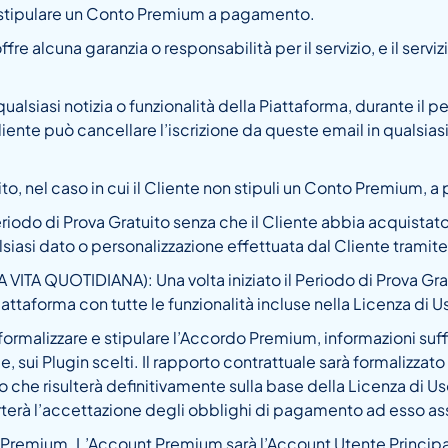
di stipulare un Conto Premium a pagamento.
fre alcuna garanzia o responsabilità per il servizio, e il servi
lsiasi notizia o funzionalità della Piattaforma, durante il pe
l Cliente può cancellare l’iscrizione da queste email in quals
to, nel caso in cui il Cliente non stipuli un Conto Premium, 
 Periodo di Prova Gratuito senza che il Cliente abbia acquis
lsiasi dato o personalizzazione effettuata dal Cliente tramite
 QUOTIDIANA): Una volta iniziato il Periodo di Prova Gratui
ttaforma con tutte le funzionalità incluse nella Licenza di U
i formalizzare e stipulare l’Accordo Premium, informazioni suff
e, sui Plugin scelti. Il rapporto contrattuale sarà formalizza
 risulterà definitivamente sulla base della Licenza di Uso 
rà l’accettazione degli obblighi di pagamento ad esso ass
to Premium. L’Account Premium sarà l’Account Utente Principale