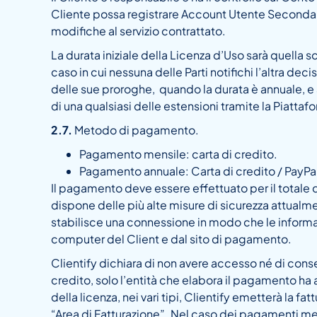
Cliente possa registrare Account Utente Secondari
modifiche al servizio contrattato.
La durata iniziale della Licenza d’Uso sarà quella 
caso in cui nessuna delle Parti notifichi l’altra de
delle sue proroghe, quando la durata è annuale, e 
di una qualsiasi delle estensioni tramite la Piattaf
2.7.
Metodo di pagamento.
Pagamento mensile: carta di credito.
Pagamento annuale: Carta di credito / PayPa
Il pagamento deve essere effettuato per il totale d
dispone delle più alte misure di sicurezza attualme
stabilisce una connessione in modo che le informa
computer del Client e dal sito di pagamento.
Clientify dichiara di non avere accesso né di conser
credito, solo l’entità che elabora il pagamento ha
della licenza, nei vari tipi, Clientify emetterà la f
“Area di Fatturazione”. Nel caso dei pagamenti men