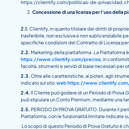
https://clientify.com/politicas-de-privacidad, che 
Concessione di una licenza per l’uso della p
2.1.
Clientify, in quanto titolare dei diritti di pro
trasferibile, non esclusiva e non sublicenziabile per
specifiche condizioni del Contratto di Licenza per l
2.2.
Marketing della piattaforma. La Piattaforma è
https://www.clientify.com/precios
, in conformi
facoltà, strumenti e servizi di base necessari per o
2.3.
Oltre alle caratteristiche, ai poteri, agli strum
indicato sul sito
web https://www.clientify.com
2.4.
Il Cliente può godere di un Periodo di Prova Gr
può stipulare un Conto Premium, mediante una tari
2.5.
PERIODO DI PROVA GRATUITO: Durante il periodo 
Piattaforma, con le funzionalità limitate indicate
Lo scopo di questo Periodo di Prova Gratuito è che i