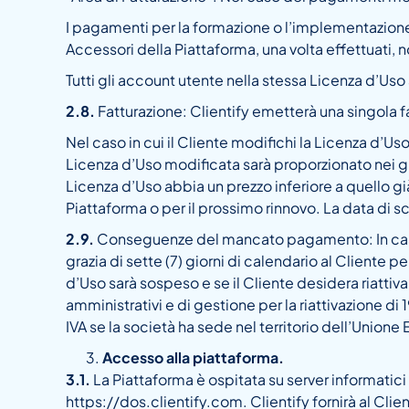
I pagamenti per la formazione o l’implementazione 
Accessori della Piattaforma, una volta effettuati, 
Tutti gli account utente nella stessa Licenza d’Uso
2.8.
Fatturazione: Clientify emetterà una singola f
Nel caso in cui il Cliente modifichi la Licenza d’U
Licenza d’Uso modificata sarà proporzionato nei gio
Licenza d’Uso abbia un prezzo inferiore a quello già
Piattaforma o per il prossimo rinnovo. La data di 
2.9.
Conseguenze del mancato pagamento: In caso
grazia di sette (7) giorni di calendario al Cliente p
d’Uso sarà sospeso e se il Cliente desidera riattivar
amministrativi e di gestione per la riattivazione di
IVA se la società ha sede nel territorio dell’Unione
Accesso alla piattaforma.
3.1.
La Piattaforma è ospitata su server informatici d
https://dos.clientify.com. Clientify fornirà al Clie