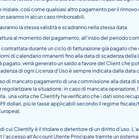
iniziale, così come qualsiasi altro pagamento per il rinnovo 
non saranno in alcun caso rimborsabili.
 avranno la stessa validità e scadranno nella stessa data.
attura al momento del pagamento, all’inizio del periodo contr
so contrattata durante un ciclo di fatturazione già pagato ch
rni di calendario rimanenti fino alla data di scadenza della 
 pagato, verrà generato un saldo a favore del Client che potrà 
scadenza di ogni Licenza d’Uso è sempre indicata dalla data d
 di mancato pagamento di una commissione alla data di sc
er regolarizzare la situazione; in caso di mancata operazione, 
la, una volta che Clientify ha verificato che i dati sono recup
 199 dollari, più le tasse applicabili secondo il regime fiscal
 Europea).
i cui Clientify è il titolare o detentore di un diritto d’uso. L
nt l’accesso all’Account Utente Principale tramite un sistema 