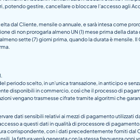
, potendo gestire, cancellare o bloccare l’accesso agli Ac
scelta dal Cliente, mensile o annuale, e sarà intesa come pror
cisione di non prorogarla almeno UN (1) mese prima della data 
almeno sette (7) giorni prima, quando la durata è mensile. Il
orma.
l.
el periodo scelto, in un’unica transazione, in anticipo e senz
nte disponibili in commercio, così che il processo di pagamen
zioni vengano trasmesse cifrate tramite algoritmi che garan
vare dati sensibili relativi ai mezzi di pagamento utilizzati 
 accesso a questi dati in qualità di processore di pagamento
attura corrispondente, con i dati precedentemente forniti dal C
sili, la fattura verrà generata con la stessa frequenza ogni