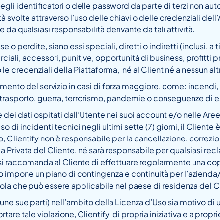
gli identificatori o delle password da parte di terzi non autor
vità svolte attraverso l’uso delle chiavi o delle credenziali d
 da qualsiasi responsabilità derivante da tali attività.
o perdite, siano essi speciali, diretti o indiretti (inclusi, a t
rciali, accessori, punitive, opportunità di business, profitti pr
 o le credenziali della Piattaforma, né al Client né a nessun al
to del servizio in casi di forza maggiore, come: incendi, alluvi
 trasporto, guerra, terrorismo, pandemie o conseguenze di e
le dei dati ospitati dall’Utente nei suoi account e/o nelle Ar
 di incidenti tecnici negli ultimi sette (7) giorni, il Client
o, Clientify non è responsabile per la cancellazione, correzi
ea Privata del Cliente, né sarà responsabile per qualsiasi rec
 si raccomanda al Cliente di effettuare regolarmente una cop
mpone un piano di contingenza e continuità per l’azienda/dit
ola che può essere applicabile nel paese di residenza del C
lcune sue parti) nell’ambito della Licenza d’Uso sia motivo di
portare tale violazione, Clientify, di propria iniziativa e a pr