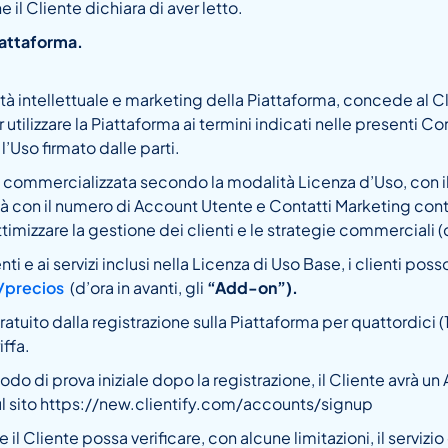
il Cliente dichiara di aver letto.
iattaforma.
prietà intellettuale e marketing della Piattaforma, concede al 
 utilizzare la Piattaforma ai termini indicati nelle presenti C
’Uso firmato dalle parti.
 commercializzata secondo la modalità Licenza d’Uso, con il 
tà con il numero di Account Utente e Contatti Marketing contra
ttimizzare la gestione dei clienti e le strategie commerciali (
enti e ai servizi inclusi nella Licenza di Uso Base, i clienti p
/precios
(d’ora in avanti, gli
“Add-on”).
atuito dalla registrazione sulla Piattaforma per quattordici (1
ffa.
di prova iniziale dopo la registrazione, il Cliente avrà un Ac
 sul sito https://new.clientify.com/accounts/signup
l Cliente possa verificare, con alcune limitazioni, il servizio