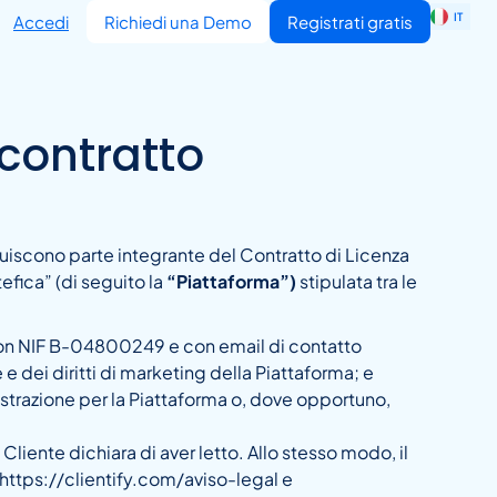
IT
EN
Accedi
Richiedi una Demo
Registrati gratis
 contratto
tuiscono parte integrante del Contratto di Licenza
efica” (di seguito la
“Piattaforma”)
stipulata tra le
 con NIF B-04800249 e con email di contatto
e e dei diritti di marketing della Piattaforma; e
istrazione per la Piattaforma o, dove opportuno,
liente dichiara di aver letto. Allo stesso modo, il
k https://clientify.com/aviso-legal e