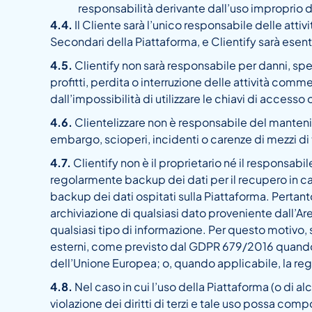
responsabilità derivante dall’uso improprio de
4.4.
Il Cliente sarà l’unico responsabile delle atti
Secondari della Piattaforma, e Clientify sarà esente
4.5.
Clientify non sarà responsabile per danni, spese 
profitti, perdita o interruzione delle attività comme
dall’impossibilità di utilizzare le chiavi di accesso
4.6.
Clientelizzare non è responsabile del mantenimen
embargo, scioperi, incidenti o carenze di mezzi di
4.7.
Clientify non è il proprietario né il responsabi
regolarmente backup dei dati per il recupero in caso
backup dei dati ospitati sulla Piattaforma. Pertant
archiviazione di qualsiasi dato proveniente dall’Ar
qualsiasi tipo di informazione. Per questo motivo,
esterni, come previsto dal GDPR 679/2016 quando i
dell’Unione Europea; o, quando applicabile, la reg
4.8.
Nel caso in cui l’uso della Piattaforma (o di a
violazione dei diritti di terzi e tale uso possa com