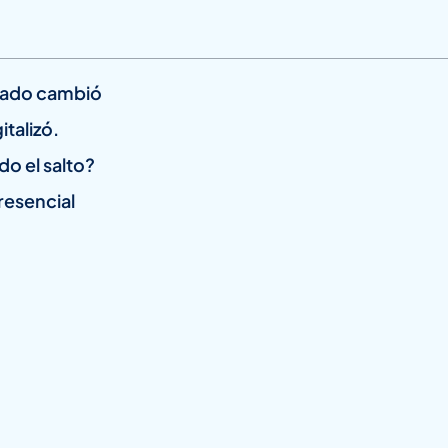
rcado cambió
talizó.
o el salto?
resencial