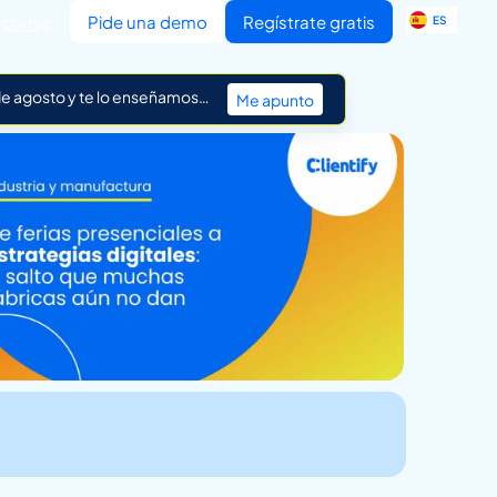
EN
ctarse
Pide una demo
Regístrate gratis
ES
IT
 de agosto y te lo enseñamos…
Me apunto