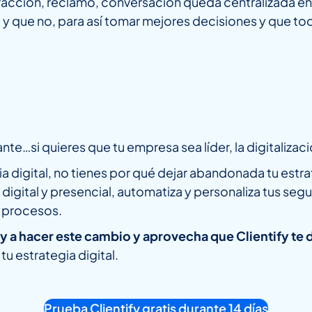
acción, reclamo, conversación queda centralizada en 
a y que no, para así tomar mejores decisiones y que to
te…si quieres que tu empresa sea líder, la digitaliza
 digital, no tienes por qué dejar abandonada tu estra
digital y presencial, automatiza y personaliza tus seg
s procesos.
 a hacer este cambio y aprovecha que Clientify te da
u estrategia digital.
Prueba Clientify gratis durante 14 días