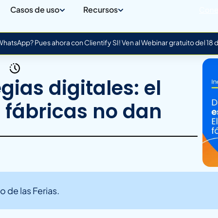
Casos de uso
Recursos
Cone
atsApp? Pues ahora con Clientify SI! Ven al Webinar gratuito del 18
gias digitales: el
 fábricas no dan
o de las Ferias.