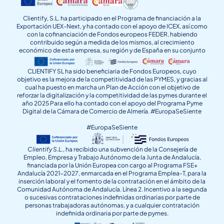
Clientify, S.L. ha participado en el Programa de financiación a la
Exportación UEX-Next, y ha contado con el apoyo de ICEX, así como
con la cofinanciación de Fondos europeos FEDER, habiendo
contribuido según a medida de los mismos, al crecimiento
económico de esta empresa, su región y de España en su conjunto
CLIENTIFY SL ha sido beneficiaria de Fondos Europeos, cuyo
objetivo es la mejora de la competitividad de las PYMES, y gracias al
cual ha puesto en marcha un Plan de Acción con el objetivo de
reforzar la digitalización y la competitividad de las pymes durante el
año 2025 Para ello ha contado con el apoyo del Programa Pyme
Digital de la Cámara de Comercio de Almería. #EuropaSeSiente
#EuropaSeSiente
Clientify S.L.
, ha recibido una subvención de la Consejería de
Empleo, Empresa y Trabajo Autónomo de la Junta de Andalucía,
financiada por la Unión Europea con cargo al Programa FSE+
Andalucía 2021-2027, enmarcada en el Programa Emplea-T, para la
inserción laboral y el fomento de la contratación en el ámbito de la
Comunidad Autónoma de Andalucía. Línea 2. Incentivo a la segunda
o sucesivas contrataciones indefinidas ordinarias por parte de
personas trabajadoras autónomas, y a cualquier contratación
indefinida ordinaria por parte de pymes.