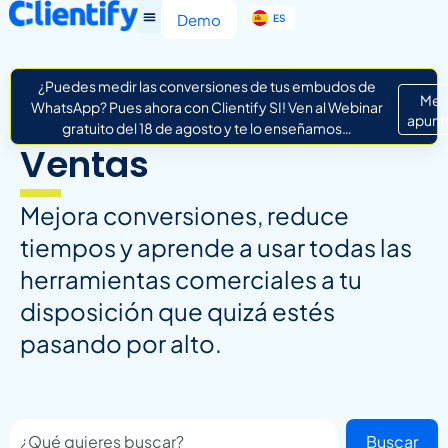
EN
Demo
ES
IT
¿Puedes medir las conversiones de tus embudos de
Me
WhatsApp? Pues ahora con Clientify SI! Ven al Webinar
apunt
gratuito del 18 de agosto y te lo enseñamos…
Ventas
Mejora conversiones, reduce
tiempos y aprende a usar todas las
herramientas comerciales a tu
disposición que quizá estés
pasando por alto.
Buscar