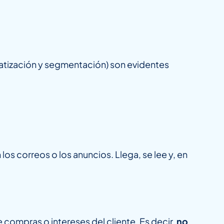
matización y segmentación) son evidentes
los correos o los anuncios. Llega, se lee y, en
 compras o intereses del cliente. Es decir,
no