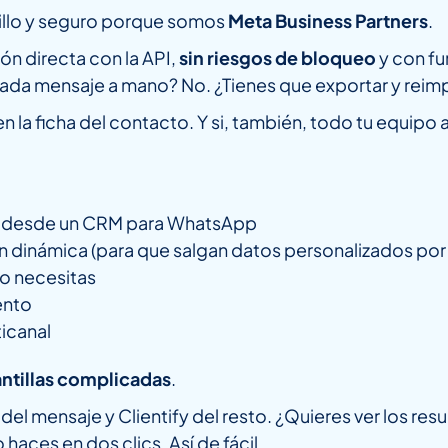
cillo y seguro porque somos
Meta Business Partners
.
ón directa con la API,
sin riesgos de bloqueo
y con fu
r cada mensaje a mano? No. ¿Tienes que exportar y re
n la ficha del contacto. Y si, también, todo tu equipo
da desde un CRM para WhatsApp
n dinámica (para que salgan datos personalizados po
lo necesitas
ento
icanal
antillas complicadas
.
el mensaje y Clientify del resto. ¿Quieres ver los re
haces en dos clics. Así de fácil.