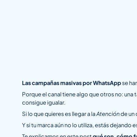
Las campañas masivas por WhatsApp
se han
Porque el canal tiene algo que otros no: una 
consigue igualar.
Si lo que quieres es llegar a la
Atención
de un 
Y si tu marca aún no lo utiliza, estás dejand
Te explicamos en este post
qué son, cómo f