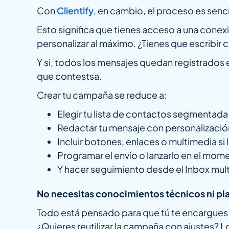
Con
Clientify
, en cambio, el proceso es sen
Esto significa que tienes acceso a una conexi
personalizar al máximo. ¿Tienes que escribi
Y si, todos los mensajes quedan registrados e
que contestsa.
Crear tu campaña se reduce a:
Elegir tu lista de contactos segmenta
Redactar tu mensaje con personalizació
Incluir botones, enlaces o multimedia si 
Programar el envío o lanzarlo en el mom
Y hacer seguimiento desde el Inbox mult
No necesitas conocimientos técnicos ni pl
Todo está pensado para que tú te encargues d
¿Quieres reutilizar la campaña con ajustes? Lo 