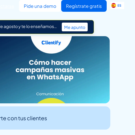
EN
ctarse
Pide una demo
Regístrate gratis
ES
IT
 de agosto y te lo enseñamos…
Me apunto
e con tus clientes