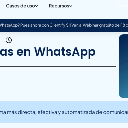
Casos de uso
Recursos
Cone
atsApp? Pues ahora con Clientify SI! Ven al Webinar gratuito del 18
as en WhatsApp
a más directa, efectiva y automatizada de comunicart