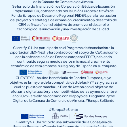
de la Cámara de Comercio de Almería.
Se ha recibido financiación de Corporación Bética de Expansión
Empresarial FCR, cofinanciado por la Unión Europea a través del
Fondo Europeo de Desarrollo Regional, FEDER, para la realización
del proyecto “Estrategia de expansión, crecimiento y desarrollo de
CRM software” con el objetivo de promover el desarrollo
tecnológico, la innovación y una investigación de calidad.
Clientify, S.L. ha participado en el Programa de financiación a la
Exportación UEX-Next, y ha contado con el apoyo de ICEX, así como
con la cofinanciación de Fondos europeos FEDER, habiendo
contribuido según a medida de los mismos, al crecimiento
económico de esta empresa, su región y de España en su conjunto
CLIENTIFY SL ha sido beneficiaria de Fondos Europeos, cuyo
objetivo es la mejora de la competitividad de las PYMES, y gracias al
cual ha puesto en marcha un Plan de Acción con el objetivo de
reforzar la digitalización y la competitividad de las pymes durante el
año 2025 Para ello ha contado con el apoyo del Programa Pyme
Digital de la Cámara de Comercio de Almería. #EuropaSeSiente
#EuropaSeSiente
Clientify S.L.
, ha recibido una subvención de la Consejería de
Empleo, Empresa y Trabajo Autónomo de la Junta de Andalucía,