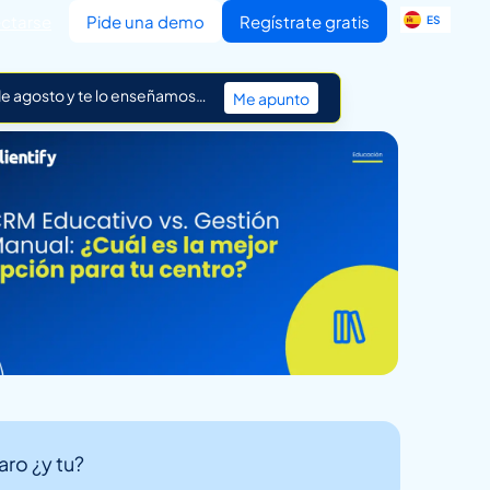
EN
ctarse
Pide una demo
Regístrate gratis
ES
IT
 de agosto y te lo enseñamos…
Me apunto
ro ¿y tu?