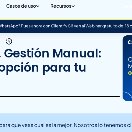
Casos de uso
Recursos
Cone
atsApp? Pues ahora con Clientify SI! Ven al Webinar gratuito del 18
 Gestión Manual:
 opción para tu
ra que veas cual es la mejor. Nosotros lo tenemos cla