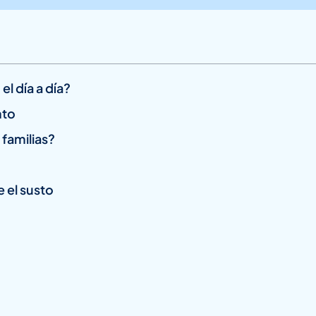
el día a día?
nto
familias?
e el susto