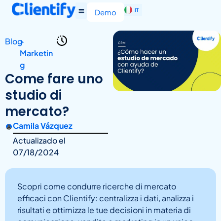
IT
EN
Demo
Blog
>
Marketin
g
Come fare uno
studio di
mercato?
Camila Vázquez
Actualizado el
07/18/2024
Scopri come condurre ricerche di mercato
efficaci con Clientify: centralizza i dati, analizza i
risultati e ottimizza le tue decisioni in materia di