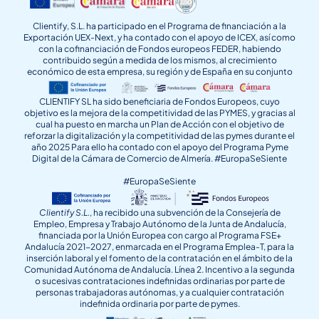
Clientify, S.L. ha participado en el Programa de financiación a la
Exportación UEX-Next, y ha contado con el apoyo de ICEX, así como
con la cofinanciación de Fondos europeos FEDER, habiendo
contribuido según a medida de los mismos, al crecimiento
económico de esta empresa, su región y de España en su conjunto
CLIENTIFY SL ha sido beneficiaria de Fondos Europeos, cuyo
objetivo es la mejora de la competitividad de las PYMES, y gracias al
cual ha puesto en marcha un Plan de Acción con el objetivo de
reforzar la digitalización y la competitividad de las pymes durante el
año 2025 Para ello ha contado con el apoyo del Programa Pyme
Digital de la Cámara de Comercio de Almería. #EuropaSeSiente
#EuropaSeSiente
Clientify S.L.
, ha recibido una subvención de la Consejería de
Empleo, Empresa y Trabajo Autónomo de la Junta de Andalucía,
financiada por la Unión Europea con cargo al Programa FSE+
Andalucía 2021-2027, enmarcada en el Programa Emplea-T, para la
inserción laboral y el fomento de la contratación en el ámbito de la
Comunidad Autónoma de Andalucía. Línea 2. Incentivo a la segunda
o sucesivas contrataciones indefinidas ordinarias por parte de
personas trabajadoras autónomas, y a cualquier contratación
indefinida ordinaria por parte de pymes.