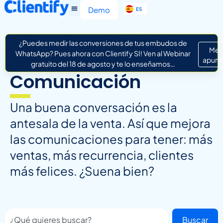
EN
Demo
ES
IT
¿Puedes medir las conversiones de tus embudos de
Me
WhatsApp? Pues ahora con Clientify SI! Ven al Webinar
apunt
gratuito del 18 de agosto y te lo enseñamos…
Comunicación
Una buena conversación es la
antesala de la venta. Así que mejora
las comunicaciones para tener: más
ventas, más recurrencia, clientes
más felices. ¿Suena bien?
Buscar