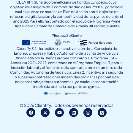
CLIENTIFY SL ha sido beneficiaria de Fondos Europeos, cuyo
objetivo es la mejora de la competitividad de las PYMES, y gracias al
cual ha puesto en marcha un Plan de Acción con el objetivo de
reforzar la digitalización y la competitividad de las pymes durante el
año 2025 Para ello ha contado con el apoyo del Programa Pyme
Digital de la Cámara de Comercio de Almería. #EuropaSeSiente
#EuropaSeSiente
Clientify S.L.
, ha recibido una subvención de la Consejería de
Empleo, Empresa y Trabajo Autónomo de la Junta de Andalucía,
financiada por la Unión Europea con cargo al Programa FSE+
Andalucía 2021-2027, enmarcada en el Programa Emplea-T, para la
inserción laboral y el fomento de la contratación en el ámbito de la
Comunidad Autónoma de Andalucía. Línea 2. Incentivo a la segunda
o sucesivas contrataciones indefinidas ordinarias por parte de
personas trabajadoras autónomas, y a cualquier contratación
indefinida ordinaria por parte de pymes.
© 2026 Clientify. Todos los derechos reservados