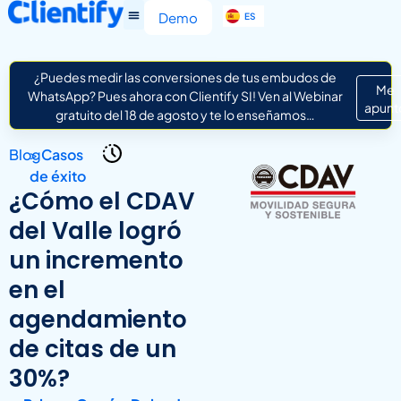
EN
Demo
ES
IT
¿Puedes medir las conversiones de tus embudos de
Me
WhatsApp? Pues ahora con Clientify SI! Ven al Webinar
apunt
gratuito del 18 de agosto y te lo enseñamos…
Blog
>
Casos
de éxito
¿Cómo el CDAV
del Valle logró
un incremento
en el
agendamiento
de citas de un
30%?