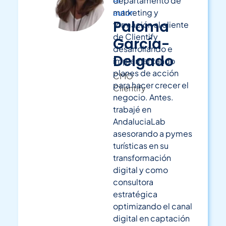
el
departamento de
autor:
marketing y
Paloma
formación al cliente
de Clientify
García-
desarrollando e
Delgado
implementando
planes de acción
CMO
para hacer crecer el
Clientify
negocio.
Antes.
trabajé en
AndaluciaLab
asesorando a pymes
turísticas en su
transformación
digital y como
consultora
estratégica
optimizando el canal
digital en captación