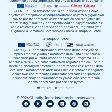
económico de esta empresa, su región y de España en su conjunto
CLIENTIFY SL ha sido beneficiaria de Fondos Europeos, cuyo
objetivo es la mejora de la competitividad de las PYMES, y gracias al
cual ha puesto en marcha un Plan de Acción con el objetivo de
reforzar la digitalización y la competitividad de las pymes durante el
año 2025 Para ello ha contado con el apoyo del Programa Pyme
Digital de la Cámara de Comercio de Almería. #EuropaSeSiente
#EuropaSeSiente
Clientify S.L.
, ha recibido una subvención de la Consejería de
Empleo, Empresa y Trabajo Autónomo de la Junta de Andalucía,
financiada por la Unión Europea con cargo al Programa FSE+
Andalucía 2021-2027, enmarcada en el Programa Emplea-T, para la
inserción laboral y el fomento de la contratación en el ámbito de la
Comunidad Autónoma de Andalucía. Línea 2. Incentivo a la segunda
o sucesivas contrataciones indefinidas ordinarias por parte de
personas trabajadoras autónomas, y a cualquier contratación
indefinida ordinaria por parte de pymes.
© 2026 Clientify. Todos los derechos reservados