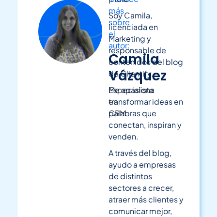
más
Soy Camila,
sobre
licenciada en
el
Marketing y
autor:
responsable de
Camila
contenidos del blog
Vázquez
de Clientify.
Especialista
Me apasiona
en
transformar ideas en
CRM
palabras que
conectan, inspiran y
venden.
A través del blog,
ayudo a empresas
de distintos
sectores a crecer,
atraer más clientes y
comunicar mejor,