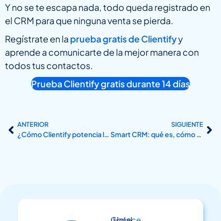
Y no se te escapa nada, todo queda registrado en
el CRM para que ninguna venta se pierda.
Regístrate en la
prueba gratis de Clientify
y
aprende a comunicarte de la mejor manera con
todos tus contactos.
Prueba Clientify gratis durante 14 días
ANTERIOR
SIGUIENTE
¿Cómo Clientify potencia la planeación estratégica?
Smart CRM: qué es, cómo funciona y cómo implementarlo
Conoce
¡Hola!