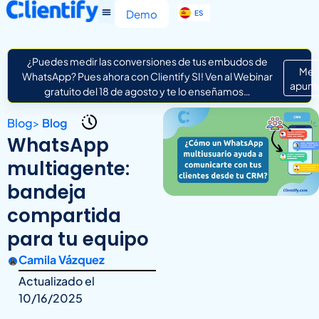
EN
Demo
ES
IT
¿Puedes medir las conversiones de tus embudos de
Me
WhatsApp? Pues ahora con Clientify SI! Ven al Webinar
apunt
gratuito del 18 de agosto y te lo enseñamos…
Blog
>
Blog
WhatsApp
multiagente:
bandeja
compartida
para tu equipo
Camila Vázquez
Actualizado el
10/16/2025