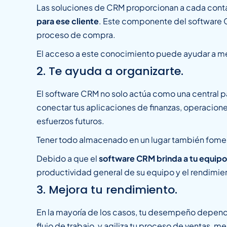
Las soluciones de CRM proporcionan a cada contac
para ese cliente
. Este componente del software C
proceso de compra.
El acceso a este conocimiento puede ayudar a mejo
2. Te ayuda a organizarte.
El software CRM no solo actúa como una central pa
conectar tus aplicaciones de finanzas, operaciones
esfuerzos futuros.
Tener todo almacenado en un lugar también foment
Debido a que el
software CRM brinda a tu equipo 
productividad general de su equipo y el rendimie
3. Mejora tu rendimiento.
En la mayoría de los casos, tu desempeño depend
flujo de trabajo, y agiliza tu proceso de ventas, m