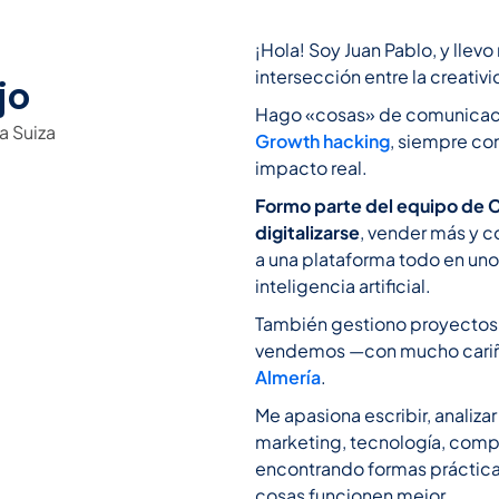
¡Hola! Soy Juan Pablo, y llev
intersección entre la creativi
jo
Hago «cosas» de comunicació
a Suiza
Growth hacking
, siempre co
impacto real.
Formo parte del equipo de C
digitalizarse
, vender más y c
a una plataforma todo en un
inteligencia artificial.
También gestiono proyecto
vendemos —con mucho car
Almería
.
Me apasiona escribir, analiza
marketing, tecnología, comp
encontrando formas prácticas
cosas funcionen mejor.