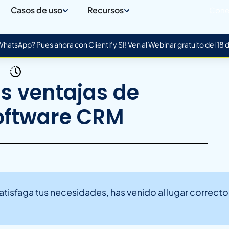
Casos de uso
Recursos
Cone
atsApp? Pues ahora con Clientify SI! Ven al Webinar gratuito del 18
s ventajas de
software CRM
isfaga tus necesidades, has venido al lugar correcto.