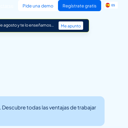
EN
ctarse
Pide una demo
Regístrate gratis
ES
IT
 de agosto y te lo enseñamos…
Me apunto
 Descubre todas las ventajas de trabajar