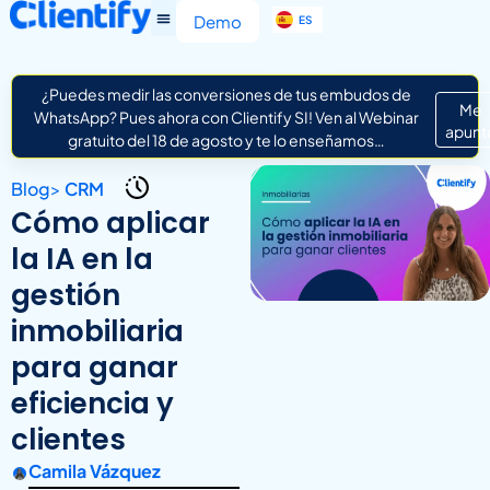
EN
Demo
ES
IT
¿Puedes medir las conversiones de tus embudos de
Me
WhatsApp? Pues ahora con Clientify SI! Ven al Webinar
apunt
gratuito del 18 de agosto y te lo enseñamos…
Blog
>
CRM
Cómo aplicar
la IA en la
gestión
inmobiliaria
para ganar
eficiencia y
clientes
Camila Vázquez