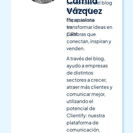
Camila
contenidos del blog
Vázquez
de Clientify.
Especialista
Me apasiona
en
transformar ideas en
CRM
palabras que
conectan, inspiran y
venden.
A través del blog,
ayudo a empresas
de distintos
sectores a crecer,
atraer más clientes y
comunicar mejor,
utilizando el
potencial de
Clientify: nuestra
plataforma de
comunicación,