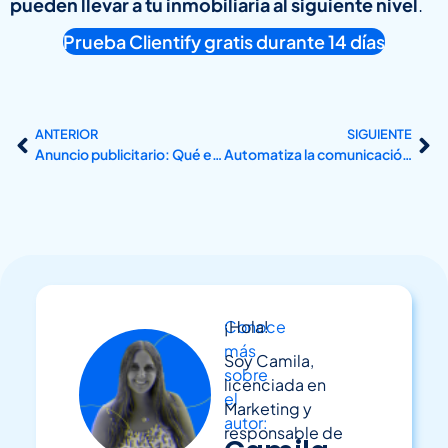
pueden llevar a tu inmobiliaria al siguiente nivel
.
Prueba Clientify gratis durante 14 días
ANTERIOR
SIGUIENTE
Anuncio publicitario: Qué es, tipos y ejemplos
Automatiza la comunicación institucional en tu centro educativo
Conoce
¡Hola!
más
Soy Camila,
sobre
licenciada en
el
Marketing y
autor:
responsable de