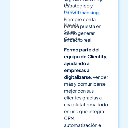
de
estratégico y
Contenido
Growth hacking
,
y
siempre con la
Navaja
mirada puesta en
Suiza
cómo generar
Growth
impacto real.
Formo parte del
equipo de Clientify,
ayudando a
empresas a
digitalizarse
, vender
más y comunicarse
mejor con sus
clientes gracias a
una plataforma todo
en uno que integra
CRM,
automatización e