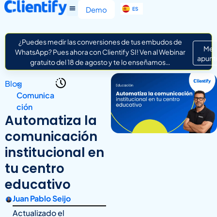
EN
Demo
ES
IT
¿Puedes medir las conversiones de tus embudos de
Me
WhatsApp? Pues ahora con Clientify SI! Ven al Webinar
apunt
gratuito del 18 de agosto y te lo enseñamos…
Blog
>
Comunica
ción
Automatiza la
comunicación
institucional en
tu centro
educativo
Juan Pablo Seijo
Actualizado el