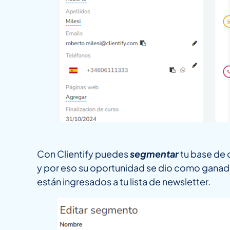
Con Clientify puedes
segmentar
tu base de 
y por eso su oportunidad se dio como ganada,
están ingresados a tu lista de newsletter.