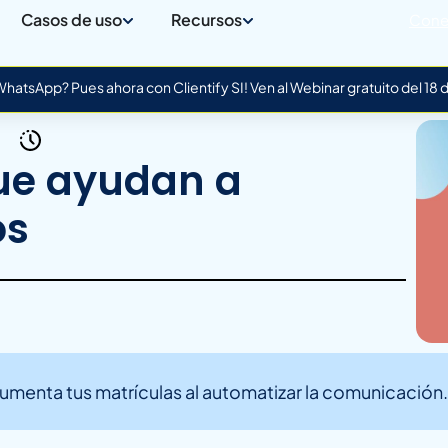
Casos de uso
Recursos
Cone
atsApp? Pues ahora con Clientify SI! Ven al Webinar gratuito del 18
ue ayudan a
os
aumenta tus matrículas al automatizar la comunicación.