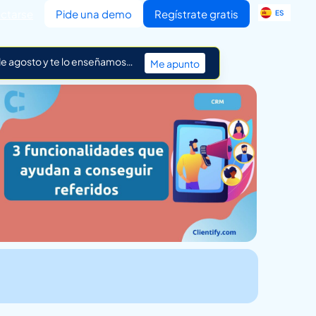
EN
ctarse
Pide una demo
Regístrate gratis
ES
IT
 de agosto y te lo enseñamos…
Me apunto