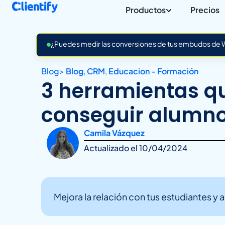
Productos
Precios
¿Puedes medir las conversiones de tus embudos de Wh
Blog
>
Blog
,
CRM
,
Educacion - Formación
3 herramientas q
conseguir alumn
Camila Vázquez
Actualizado el
10/04/2024
Mejora la relación con tus estudiantes y 