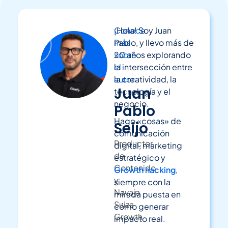
Conoce
¡Hola! Soy Juan
más
Pablo, y llevo más de
sobre
20 años explorando
el
la intersección entre
autor:
la creatividad, la
Juan
tecnología y el
negocio.
Pablo
Hago «cosas» de
Seijo
comunicación
Productor
digital, marketing
de
estratégico y
Contenido
Growth hacking
,
y
siempre con la
Navaja
mirada puesta en
Suiza
cómo generar
Growth
impacto real.