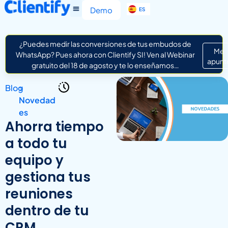
EN
Demo
ES
IT
¿Puedes medir las conversiones de tus embudos de
Me
WhatsApp? Pues ahora con Clientify SI! Ven al Webinar
apunt
gratuito del 18 de agosto y te lo enseñamos…
Blog
>
Novedad
es
Ahorra tiempo
a todo tu
equipo y
gestiona tus
reuniones
dentro de tu
CRM.