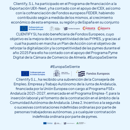
Clientify, S.L. ha participado en el Programa de financiación a la
Exportación UEX-Next, y ha contado con el apoyo de ICEX, así como
con la cofinanciación de Fondos europeos FEDER, habiendo
contribuido según a medida de los mismos, al crecimiento
económico de esta empresa, su región y de España en su conjunto
CLIENTIFY SL ha sido beneficiaria de Fondos Europeos, cuyo
objetivo es la mejora de la competitividad de las PYMES, y gracias al
cual ha puesto en marcha un Plan de Acción con el objetivo de
reforzar la digitalización y la competitividad de las pymes durante el
año 2025 Para ello ha contado con el apoyo del Programa Pyme
Digital de la Cámara de Comercio de Almería. #EuropaSeSiente
#EuropaSeSiente
Clientify S.L.
, ha recibido una subvención de la Consejería de
Empleo, Empresa y Trabajo Autónomo de la Junta de Andalucía,
financiada por la Unión Europea con cargo al Programa FSE+
Andalucía 2021-2027, enmarcada en el Programa Emplea-T, para la
inserción laboral y el fomento de la contratación en el ámbito de la
Comunidad Autónoma de Andalucía. Línea 2. Incentivo a la segunda
o sucesivas contrataciones indefinidas ordinarias por parte de
personas trabajadoras autónomas, y a cualquier contratación
indefinida ordinaria por parte de pymes.