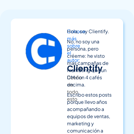
Conoce
Hola, soy Clientify.
más
No, no soy una
sobre
persona, pero
el
créeme: he visto
autor:
más campañas de
Clientify
marketing que un
Dueño
CM con 4 cafés
de
encima.
todo
Escribo estos posts
esto
porque llevo años
acompañando a
equipos de ventas,
marketing y
comunicación a