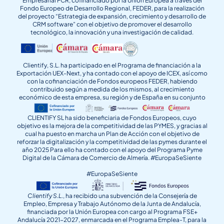
Empresarial FCR, cofinanciado por la Unión Europea a través del
Fondo Europeo de Desarrollo Regional, FEDER, para la realización
del proyecto “Estrategia de expansión, crecimiento y desarrollo de
CRM software” con el objetivo de promover el desarrollo
tecnológico, la innovación y una investigación de calidad.
Clientify, S.L. ha participado en el Programa de financiación a la
Exportación UEX-Next, y ha contado con el apoyo de ICEX, así como
con la cofinanciación de Fondos europeos FEDER, habiendo
contribuido según a medida de los mismos, al crecimiento
económico de esta empresa, su región y de España en su conjunto
CLIENTIFY SL ha sido beneficiaria de Fondos Europeos, cuyo
objetivo es la mejora de la competitividad de las PYMES, y gracias al
cual ha puesto en marcha un Plan de Acción con el objetivo de
reforzar la digitalización y la competitividad de las pymes durante el
año 2025 Para ello ha contado con el apoyo del Programa Pyme
Digital de la Cámara de Comercio de Almería. #EuropaSeSiente
#EuropaSeSiente
Clientify S.L.
, ha recibido una subvención de la Consejería de
Empleo, Empresa y Trabajo Autónomo de la Junta de Andalucía,
financiada por la Unión Europea con cargo al Programa FSE+
Andalucía 2021-2027, enmarcada en el Programa Emplea-T, para la