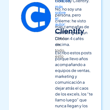
Conoce
Hola, soy Clientify.
más
No, no soy una
sobre
persona, pero
el
créeme: he visto
autor:
más campañas de
Clientify
marketing que un
Dueño
CM con 4 cafés
de
encima.
todo
Escribo estos posts
esto
porque llevo años
acompañando a
equipos de ventas,
marketing y
comunicación a
dejar atrás el caos
de los excels, los “te
llamo luego” que
nunca llegan y los