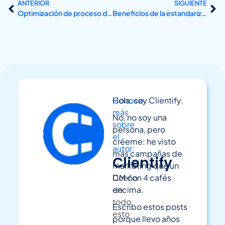
ANTERIOR
SIGUIENTE
Optimización de proceso de ventas de una agencia de marketing digital
Beneficios de la estandarización y automatización en una agencia de marketing digital
Conoce
Hola, soy Clientify.
más
No, no soy una
sobre
persona, pero
el
créeme: he visto
autor:
más campañas de
Clientify
marketing que un
Dueño
CM con 4 cafés
de
encima.
todo
Escribo estos posts
esto
porque llevo años