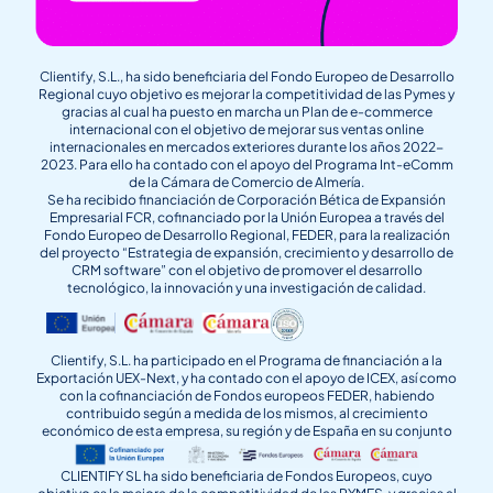
Clientify, S.L., ha sido beneficiaria del Fondo Europeo de Desarrollo
Regional cuyo objetivo es mejorar la competitividad de las Pymes y
gracias al cual ha puesto en marcha un Plan de e-commerce
internacional con el objetivo de mejorar sus ventas online
internacionales en mercados exteriores durante los años 2022-
2023. Para ello ha contado con el apoyo del Programa Int-eComm
de la Cámara de Comercio de Almería.
Se ha recibido financiación de Corporación Bética de Expansión
Empresarial FCR, cofinanciado por la Unión Europea a través del
Fondo Europeo de Desarrollo Regional, FEDER, para la realización
del proyecto “Estrategia de expansión, crecimiento y desarrollo de
CRM software” con el objetivo de promover el desarrollo
tecnológico, la innovación y una investigación de calidad.
Clientify, S.L. ha participado en el Programa de financiación a la
Exportación UEX-Next, y ha contado con el apoyo de ICEX, así como
con la cofinanciación de Fondos europeos FEDER, habiendo
contribuido según a medida de los mismos, al crecimiento
económico de esta empresa, su región y de España en su conjunto
CLIENTIFY SL ha sido beneficiaria de Fondos Europeos, cuyo