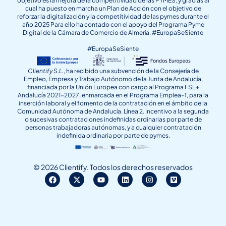
objetivo es la mejora de la competitividad de las PYMES, y gracias al
cual ha puesto en marcha un Plan de Acción con el objetivo de
reforzar la digitalización y la competitividad de las pymes durante el
año 2025 Para ello ha contado con el apoyo del Programa Pyme
Digital de la Cámara de Comercio de Almería. #EuropaSeSiente
#EuropaSeSiente
Clientify S.L.
, ha recibido una subvención de la Consejería de
Empleo, Empresa y Trabajo Autónomo de la Junta de Andalucía,
financiada por la Unión Europea con cargo al Programa FSE+
Andalucía 2021-2027, enmarcada en el Programa Emplea-T, para la
inserción laboral y el fomento de la contratación en el ámbito de la
Comunidad Autónoma de Andalucía. Línea 2. Incentivo a la segunda
o sucesivas contrataciones indefinidas ordinarias por parte de
personas trabajadoras autónomas, y a cualquier contratación
indefinida ordinaria por parte de pymes.
© 2026 Clientify. Todos los derechos reservados