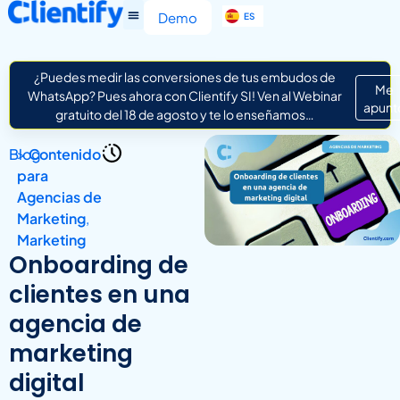
EN
Demo
ES
IT
¿Puedes medir las conversiones de tus embudos de
Me
WhatsApp? Pues ahora con Clientify SI! Ven al Webinar
apunt
gratuito del 18 de agosto y te lo enseñamos…
Blog
>
Contenido
para
Agencias de
Marketing
,
Marketing
Onboarding de
clientes en una
agencia de
marketing
digital