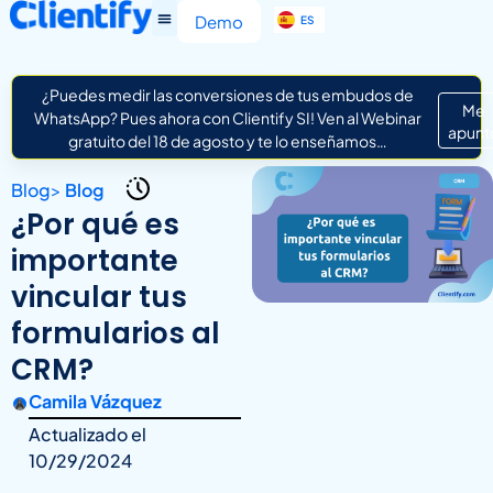
EN
Demo
ES
IT
¿Puedes medir las conversiones de tus embudos de
Me
WhatsApp? Pues ahora con Clientify SI! Ven al Webinar
apunt
gratuito del 18 de agosto y te lo enseñamos…
Blog
>
Blog
¿Por qué es
importante
vincular tus
formularios al
CRM?
Camila Vázquez
Actualizado el
10/29/2024