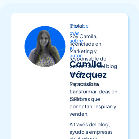
Conoce
¡Hola!
más
Soy Camila,
sobre
licenciada en
el
Marketing y
autor:
responsable de
Camila
contenidos del blog
Vázquez
de Clientify.
Especialista
Me apasiona
en
transformar ideas en
CRM
palabras que
conectan, inspiran y
venden.
A través del blog,
ayudo a empresas