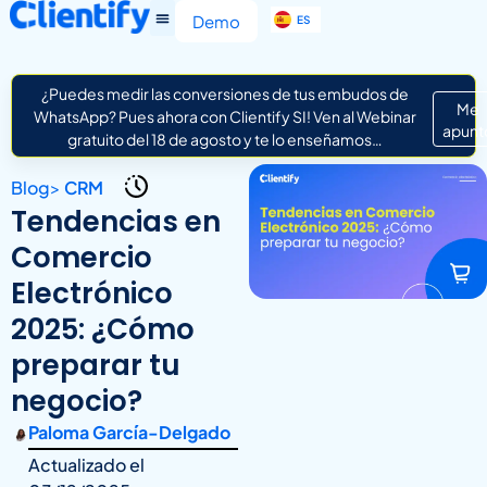
EN
Demo
ES
IT
¿Puedes medir las conversiones de tus embudos de
Me
WhatsApp? Pues ahora con Clientify SI! Ven al Webinar
apunt
gratuito del 18 de agosto y te lo enseñamos…
Blog
>
CRM
Tendencias en
Comercio
Electrónico
2025: ¿Cómo
preparar tu
negocio?
Paloma García-Delgado
Actualizado el