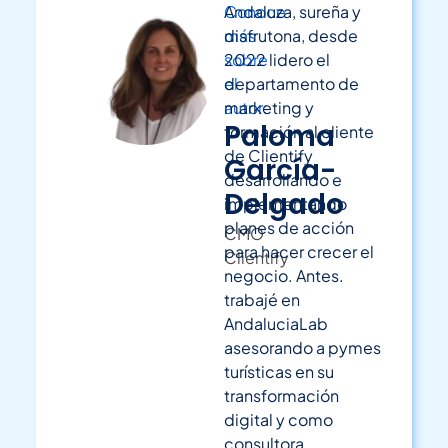
Conoce
Andaluza, sureña y
más
disfrutona, desde
sobre
2022 lidero el
el
departamento de
autor:
marketing y
Paloma
formación al cliente
de Clientify
García-
desarrollando e
Delgado
implementando
planes de acción
CMO
para hacer crecer el
Clientify
negocio.
Antes.
trabajé en
AndaluciaLab
asesorando a pymes
turísticas en su
transformación
digital y como
consultora