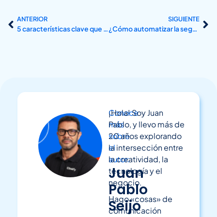
ANTERIOR
SIGUIENTE
5 características clave que debes buscar en un CRM
¿Cómo automatizar la segmentación de clientes con un CRM?
Conoce
¡Hola! Soy Juan
más
Pablo, y llevo más de
sobre
20 años explorando
el
la intersección entre
autor:
la creatividad, la
Juan
tecnología y el
negocio.
Pablo
Hago «cosas» de
Seijo
comunicación