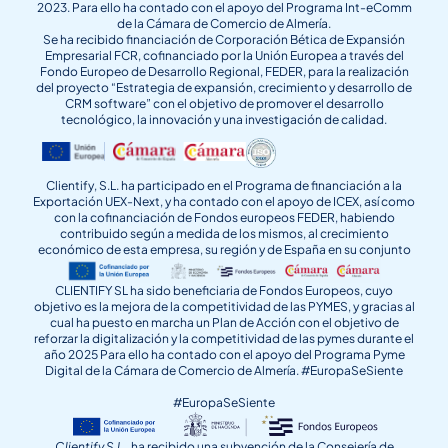
2023. Para ello ha contado con el apoyo del Programa Int-eComm
de la Cámara de Comercio de Almería.
Se ha recibido financiación de Corporación Bética de Expansión
Empresarial FCR, cofinanciado por la Unión Europea a través del
Fondo Europeo de Desarrollo Regional, FEDER, para la realización
del proyecto “Estrategia de expansión, crecimiento y desarrollo de
CRM software” con el objetivo de promover el desarrollo
tecnológico, la innovación y una investigación de calidad.
Clientify, S.L. ha participado en el Programa de financiación a la
Exportación UEX-Next, y ha contado con el apoyo de ICEX, así como
con la cofinanciación de Fondos europeos FEDER, habiendo
contribuido según a medida de los mismos, al crecimiento
económico de esta empresa, su región y de España en su conjunto
CLIENTIFY SL ha sido beneficiaria de Fondos Europeos, cuyo
objetivo es la mejora de la competitividad de las PYMES, y gracias al
cual ha puesto en marcha un Plan de Acción con el objetivo de
reforzar la digitalización y la competitividad de las pymes durante el
año 2025 Para ello ha contado con el apoyo del Programa Pyme
Digital de la Cámara de Comercio de Almería. #EuropaSeSiente
#EuropaSeSiente
Clientify S.L.
, ha recibido una subvención de la Consejería de