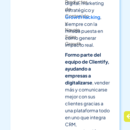
Productor
digital, marketing
de
estratégico y
Contenido
Growth hacking
,
y
siempre con la
Navaja
mirada puesta en
Suiza
cómo generar
Growth
impacto real.
Formo parte del
equipo de Clientify,
ayudando a
empresas a
digitalizarse
, vender
más y comunicarse
mejor con sus
clientes gracias a
una plataforma todo
en uno que integra
CRM,