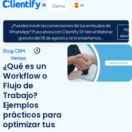
EN
Demo
ES
IT
¿Puedes medir las conversiones de tus embudos de
Me
WhatsApp? Pues ahora con Clientify SI! Ven al Webinar
apunt
gratuito del 18 de agosto y te lo enseñamos…
Blog
>
CRM
,
Ventas
¿Qué es un
Workflow o
Flujo de
Trabajo?
Ejemplos
prácticos para
optimizar tus