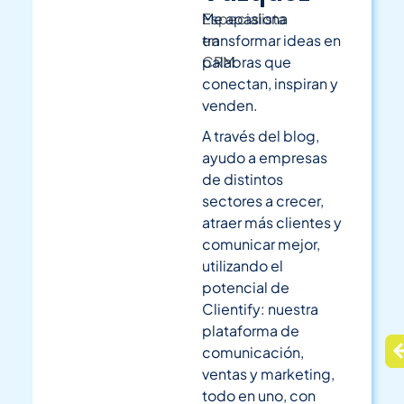
Especialista
Me apasiona
en
transformar ideas en
CRM
palabras que
conectan, inspiran y
venden.
A través del blog,
ayudo a empresas
de distintos
sectores a crecer,
atraer más clientes y
comunicar mejor,
utilizando el
potencial de
Clientify: nuestra
plataforma de
comunicación,
ventas y marketing,
todo en uno, con