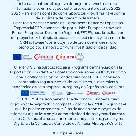
internacional con el objetivo de mejorar sus ventas online
internacionales en mercados exteriores durante los años 2022-
2023. Para ello ha contado con el apoyo del Programa Int-eComm
de la Cámara de Comercio de Almería.
Se ha recibido financiación de Corporación Bética de Expansión
Empresarial FCR, cofinanciado por la Unión Europea a través del
Fondo Europeo de Desarrollo Regional, FEDER, para la realización
del proyecto “Estrategia de expansión, crecimiento y desarrollo de
CRM software” con el objetivo de promover el desarrollo
tecnológico, la innovación y una investigación de calidad.
Clientify, S.L. ha participado en el Programa de financiación a la
Exportación UEX-Next, y ha contado con el apoyo de ICEX, así como
con la cofinanciación de Fondos europeos FEDER, habiendo
contribuido según a medida de los mismos, al crecimiento
económico de esta empresa, su región y de España en su conjunto
CLIENTIFY SL ha sido beneficiaria de Fondos Europeos, cuyo
objetivo es la mejora de la competitividad de las PYMES, y gracias al
cual ha puesto en marcha un Plan de Acción con el objetivo de
reforzar la digitalización y la competitividad de las pymes durante el
año 2025 Para ello ha contado con el apoyo del Programa Pyme
Digital de la Cámara de Comercio de Almería. #EuropaSeSiente
#EuropaSeSiente