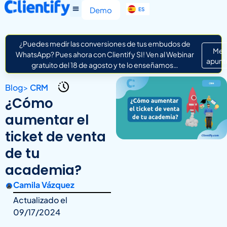
EN
Demo
ES
IT
¿Puedes medir las conversiones de tus embudos de
Me
WhatsApp? Pues ahora con Clientify SI! Ven al Webinar
apunt
gratuito del 18 de agosto y te lo enseñamos…
Blog
>
CRM
¿Cómo
aumentar el
ticket de venta
de tu
academia?
Camila Vázquez
Actualizado el
09/17/2024