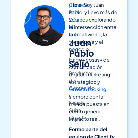
Conoce
¡Hola! Soy Juan
más
Pablo, y llevo más de
sobre
20 años explorando
el
la intersección entre
autor:
la creatividad, la
Juan
tecnología y el
negocio.
Pablo
Hago «cosas» de
Seijo
comunicación
Productor
digital, marketing
de
estratégico y
Contenido
Growth hacking
,
y
siempre con la
Navaja
mirada puesta en
Suiza
cómo generar
Growth
impacto real.
Formo parte del
equipo de Clientify,