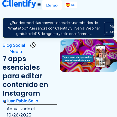
EN
Demo
ES
IT
¿Puedes medir las conversiones de tus embudos de
Me
WhatsApp? Pues ahora con Clientify SI! Ven al Webinar
apunt
gratuito del 18 de agosto y te lo enseñamos…
Blog
>
Social
Media
7 apps
esenciales
para editar
contenido en
Instagram
Juan Pablo Seijo
Actualizado el
10/26/2023