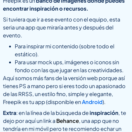
Freepik es un
banco de imágenes donde puedes
encontrar inspiración o recursos.
Si tuviera que ir a ese evento con el equipo, esta
seria una app que miraría antes y después del
evento.
Para inspirar mi contenido (sobre todo el
estático).
Para usar mock ups, imágenes o iconos sin
fondo con las que jugar en las creatividades.
Aquí somos más fans de la versión web porque así
tienes PS a mano pero si eres todo un apasionado
de las RRSS, un estilo fino, simple y elegante,
Freepik es tu app (disponible en
Android
).
Extra
: en la línea de la búsqueda de
inspiración
, te
dejo por aquí un link a
Behance
, una app que no
tendría en mi móvil pero te recomiendo echar un