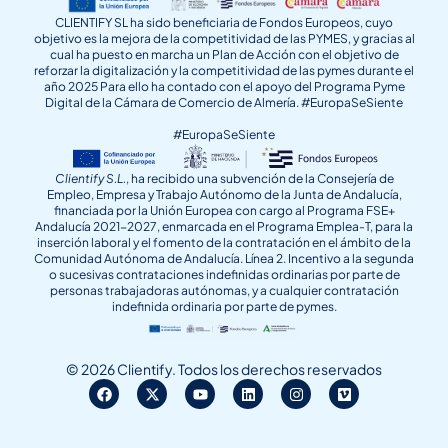
CLIENTIFY SL ha sido beneficiaria de Fondos Europeos, cuyo
objetivo es la mejora de la competitividad de las PYMES, y gracias al
cual ha puesto en marcha un Plan de Acción con el objetivo de
reforzar la digitalización y la competitividad de las pymes durante el
año 2025 Para ello ha contado con el apoyo del Programa Pyme
Digital de la Cámara de Comercio de Almería. #EuropaSeSiente
#EuropaSeSiente
Clientify S.L.
, ha recibido una subvención de la Consejería de
Empleo, Empresa y Trabajo Autónomo de la Junta de Andalucía,
financiada por la Unión Europea con cargo al Programa FSE+
Andalucía 2021-2027, enmarcada en el Programa Emplea-T, para la
inserción laboral y el fomento de la contratación en el ámbito de la
Comunidad Autónoma de Andalucía. Línea 2. Incentivo a la segunda
o sucesivas contrataciones indefinidas ordinarias por parte de
personas trabajadoras autónomas, y a cualquier contratación
indefinida ordinaria por parte de pymes.
© 2026 Clientify. Todos los derechos reservados