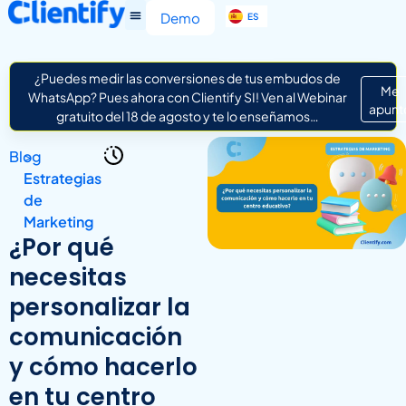
EN
Demo
ES
IT
¿Puedes medir las conversiones de tus embudos de
Me
WhatsApp? Pues ahora con Clientify SI! Ven al Webinar
apunt
gratuito del 18 de agosto y te lo enseñamos…
Blog
>
Estrategias
de
Marketing
¿Por qué
necesitas
personalizar la
comunicación
y cómo hacerlo
en tu centro