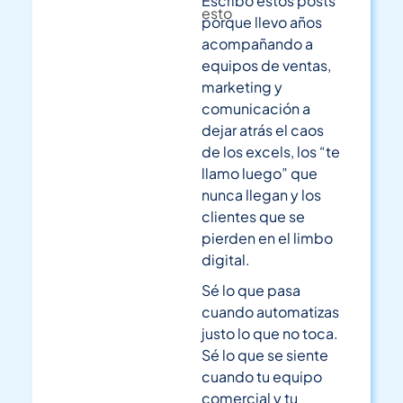
Escribo estos posts
esto
porque llevo años
acompañando a
equipos de ventas,
marketing y
comunicación a
dejar atrás el caos
de los excels, los “te
llamo luego” que
nunca llegan y los
clientes que se
pierden en el limbo
digital.
Sé lo que pasa
cuando automatizas
justo lo que no toca.
Sé lo que se siente
cuando tu equipo
comercial y tu