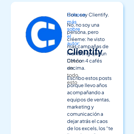
Conoce
Hola, soy Clientify.
más
No, no soy una
sobre
persona, pero
el
créeme: he visto
autor:
más campañas de
Clientify
marketing que un
Dueño
CM con 4 cafés
de
encima.
todo
Escribo estos posts
esto
porque llevo años
acompañando a
equipos de ventas,
marketing y
comunicación a
dejar atrás el caos
de los excels, los “te