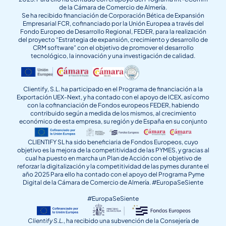
de la Cámara de Comercio de Almería.
Se ha recibido financiación de Corporación Bética de Expansión
Empresarial FCR, cofinanciado por la Unión Europea a través del
Fondo Europeo de Desarrollo Regional, FEDER, para la realización
del proyecto “Estrategia de expansión, crecimiento y desarrollo de
CRM software” con el objetivo de promover el desarrollo
tecnológico, la innovación y una investigación de calidad.
Clientify, S.L. ha participado en el Programa de financiación a la
Exportación UEX-Next, y ha contado con el apoyo de ICEX, así como
con la cofinanciación de Fondos europeos FEDER, habiendo
contribuido según a medida de los mismos, al crecimiento
económico de esta empresa, su región y de España en su conjunto
CLIENTIFY SL ha sido beneficiaria de Fondos Europeos, cuyo
objetivo es la mejora de la competitividad de las PYMES, y gracias al
cual ha puesto en marcha un Plan de Acción con el objetivo de
reforzar la digitalización y la competitividad de las pymes durante el
año 2025 Para ello ha contado con el apoyo del Programa Pyme
Digital de la Cámara de Comercio de Almería. #EuropaSeSiente
#EuropaSeSiente
Clientify S.L.
, ha recibido una subvención de la Consejería de