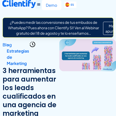
EN
Demo
ES
IT
¿Puedes medir las conversiones de tus embudos de
Me
WhatsApp? Pues ahora con Clientify SI! Ven al Webinar
apunt
gratuito del 18 de agosto y te lo enseñamos…
Blog
>
Estrategias
de
Marketing
3 herramientas
para aumentar
los leads
cualificados en
una agencia de
marketing