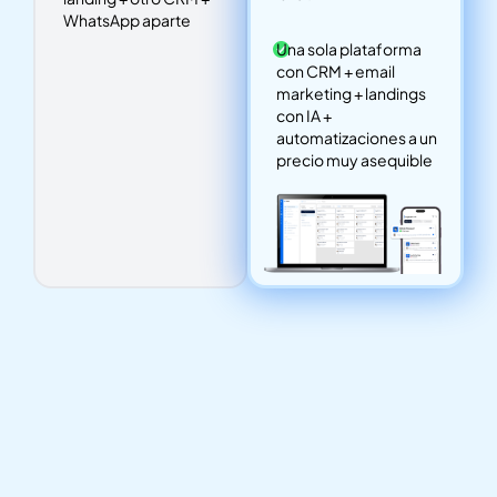
WhatsApp aparte
Una sola plataforma
con CRM + email
marketing + landings
con IA +
automatizaciones a un
precio muy asequible