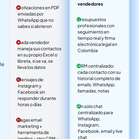
vendedores
Cotizaciones en PDF
enviadas por
Presupuestos
WhatsApp que no
profesionales con
sabes si abrieron
seguimiento en
tiempo real y firma
Cada vendedor
electrónica legal en
maneja sus contactos
Colombia
en su propio Excel o
libreta, si se va, se
le
CRM centralizado:
lleva los datos
cada contacto con su
historial completo de
Mensajes de
emails, WhatsApp,
Instagram y
llamadas, notas
Facebook sin
responder durante
horas o días
Un solo chat
centralizado para
WhatsApp,
Pagas email
Instagram,
marketing +
Facebook, email y live
herramienta de
chat
landing + otro CRM +