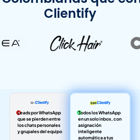
Clientify
Todos los WhatsApp
Leads por WhatsApp
en un solo inbox, con
que se pierden entre
asignación
los chats personales
inteligente
y grupales del equipo
automática a tus