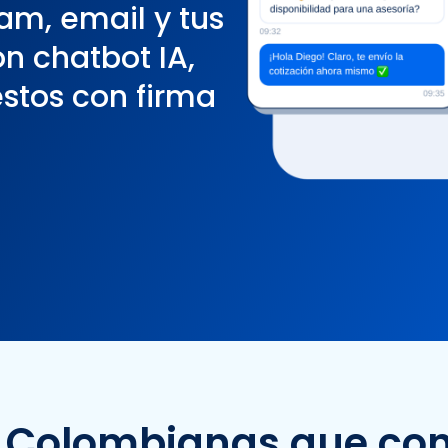
am, email y tus
n chatbot IA,
stos con firma
Colombianas que con