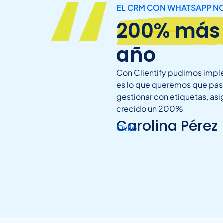
EL CRM CON WHATSAPP N
200% más
año
Con Clientify pudimos impl
es lo que queremos que pas
gestionar con etiquetas, asig
crecido un 200%
Carolina Pérez
Ovilo