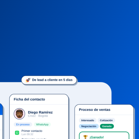
y te lo enseñamos…
Me apunto