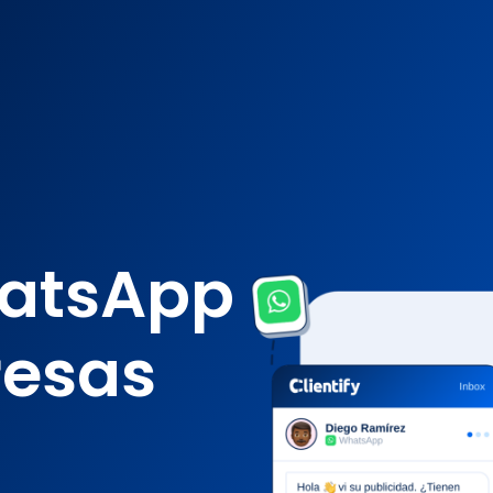
s ahora con Clientify SI! Ven al Webinar gratuito del 18 de agosto 
hatsApp
resas