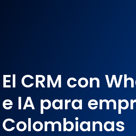
¿Puedes medir las conversiones de tus embudos de WhatsApp? Pue
El CRM con W
e IA para emp
Colombianas