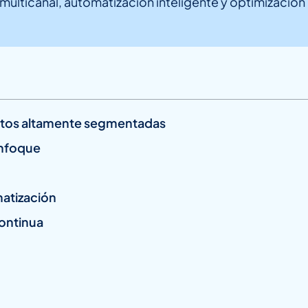
multicanal, automatización inteligente y optimizació
pectos altamente segmentadas
enfoque
matización
continua