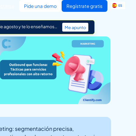
EN
ctarse
Pide una demo
Regístrate gratis
ES
IT
 de agosto y te lo enseñamos…
Me apunto
keting: segmentación precisa,