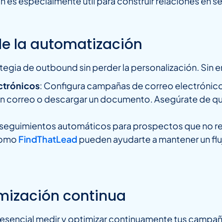
n es especialmente útil para construir relaciones en s
 de la automatización
ategia de outbound sin perder la personalización. Sin 
ctrónicos
: Configura campañas de correo electrónico
un correo o descargar un documento. Asegúrate de qu
 seguimientos automáticos para prospectos que no r
como
FindThatLead
pueden ayudarte a mantener un fl
imización continua
es esencial medir y optimizar continuamente tus camp