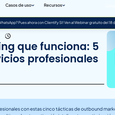
Casos de uso
Recursos
Cone
atsApp? Pues ahora con Clientify SI! Ven al Webinar gratuito del 18
ng que funciona: 5
icios profesionales
ofesionales con estas cinco tácticas de outbound mar