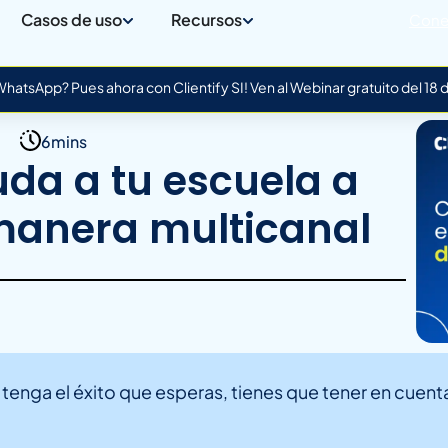
Casos de uso
Recursos
Cone
atsApp? Pues ahora con Clientify SI! Ven al Webinar gratuito del 18
6mins
a a tu escuela a
manera multicanal
 tenga el éxito que esperas, tienes que tener en cuent