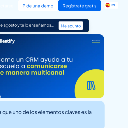
EN
ctarse
Pide una demo
Regístrate gratis
ES
IT
 de agosto y te lo enseñamos…
Me apunto
a que uno de los elementos claves es la