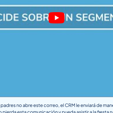
os padres no abre este correo, el CRM le enviará de m
pierda esta comunicación y pueda asistir a la fiesta n