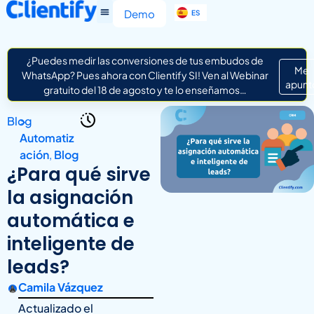
EN
Demo
ES
IT
¿Puedes medir las conversiones de tus embudos de
Me
WhatsApp? Pues ahora con Clientify SI! Ven al Webinar
apunt
gratuito del 18 de agosto y te lo enseñamos…
Blog
>
Automatiz
ación
,
Blog
¿Para qué sirve
la asignación
automática e
inteligente de
leads?
Camila Vázquez
Actualizado el