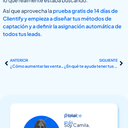
lo que realmente estaba buscando.
Así que aprovecha la
prueba gratis de 14 días de
Clientify y empieza a diseñar tus métodos de
captación y a definir la asignación automática de
todos tus leads.
ANTERIOR
SIGUIENTE
¿Cómo aumentar las ventas de tu tienda online?
¿En qué te ayuda tener tus llamadas registradas en el CRM?
Conoce
¡Hola!
más
Soy Camila,