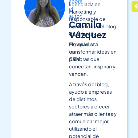
sobre
licenciada en
el
Marketing y
autor:
responsable de
Camila
contenidos del blog
Vázquez
de Clientify.
Especialista
Me apasiona
en
transformar ideas en
CRM
palabras que
conectan, inspiran y
venden.
A través del blog,
ayudo a empresas
de distintos
sectores a crecer,
atraer más clientes y
comunicar mejor,
utilizando el
potencial de