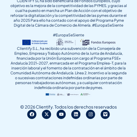
CLIENTIFY SL ha sido beneficiaria de Fondos Europeos, cuyo
objetivo es la mejora de la competitividad de las PYMES, y gracias al
cual ha puesto en marcha un Plan de Acción con el objetivo de
reforzar la digitalización y la competitividad de las pymes durante el
año 2025 Para ello ha contado con el apoyo del Programa Pyme
Digital de la Cámara de Comercio de Almería. #EuropaSeSiente
#EuropaSeSiente
Clientify S.L.
, ha recibido una subvención de la Consejería de
Empleo, Empresa y Trabajo Autónomo de la Junta de Andalucía,
financiada por la Unión Europea con cargo al Programa FSE+
Andalucía 2021-2027, enmarcada en el Programa Emplea-T, para la
inserción laboral y el fomento de la contratación en el ámbito de la
Comunidad Autónoma de Andalucía. Línea 2. Incentivo a la segunda
o sucesivas contrataciones indefinidas ordinarias por parte de
personas trabajadoras autónomas, y a cualquier contratación
indefinida ordinaria por parte de pymes.
© 2026 Clientify. Todos los derechos reservados