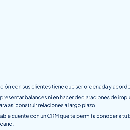
ón con sus clientes tiene que ser ordenada y acorde a 
n presentar balances ni en hacer declaraciones de im
a así construir relaciones a largo plazo.
table cuente con un CRM que te permita conocer a tu b
rcano.