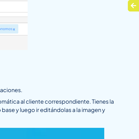
caciones.
omática al cliente correspondiente. Tienes la
 base y luego ir editándolas a la imagen y