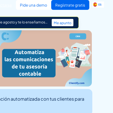
EN
ctarse
Pide una demo
Regístrate gratis
ES
IT
 de agosto y te lo enseñamos…
Me apunto
ción automatizada con tus clientes para