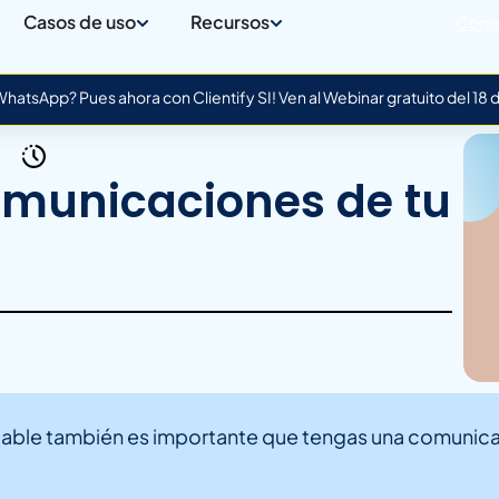
Casos de uso
Recursos
Cone
atsApp? Pues ahora con Clientify SI! Ven al Webinar gratuito del 18
omunicaciones de tu
table también es importante que tengas una comunica