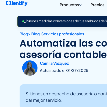
Productos
Precios
¿Puedes medir las conversiones de tus embudos de Wh
Blog
>
Blog
,
Servicios profesionales
Automatiza las c
asesoría contable
Camila Vázquez
Actualizado el
01/27/2025
Si tienes un despacho de asesoría o con
dar mejor servicio.