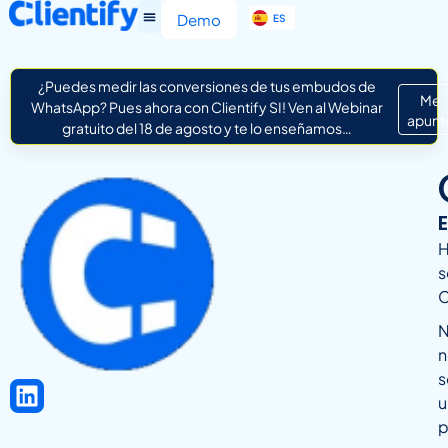
EN
Demo
ES
IT
¿Puedes medir las conversiones de tus embudos de
Me
WhatsApp? Pues ahora con Clientify SI! Ven al Webinar
apunt
gratuito del 18 de agosto y te lo enseñamos…
H
s
C
N
n
s
u
p