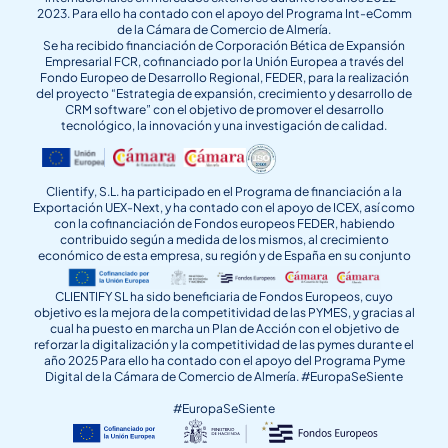
2023. Para ello ha contado con el apoyo del Programa Int-eComm
de la Cámara de Comercio de Almería.
Se ha recibido financiación de Corporación Bética de Expansión
Empresarial FCR, cofinanciado por la Unión Europea a través del
Fondo Europeo de Desarrollo Regional, FEDER, para la realización
del proyecto “Estrategia de expansión, crecimiento y desarrollo de
CRM software” con el objetivo de promover el desarrollo
tecnológico, la innovación y una investigación de calidad.
Clientify, S.L. ha participado en el Programa de financiación a la
Exportación UEX-Next, y ha contado con el apoyo de ICEX, así como
con la cofinanciación de Fondos europeos FEDER, habiendo
contribuido según a medida de los mismos, al crecimiento
económico de esta empresa, su región y de España en su conjunto
CLIENTIFY SL ha sido beneficiaria de Fondos Europeos, cuyo
objetivo es la mejora de la competitividad de las PYMES, y gracias al
cual ha puesto en marcha un Plan de Acción con el objetivo de
reforzar la digitalización y la competitividad de las pymes durante el
año 2025 Para ello ha contado con el apoyo del Programa Pyme
Digital de la Cámara de Comercio de Almería. #EuropaSeSiente
#EuropaSeSiente