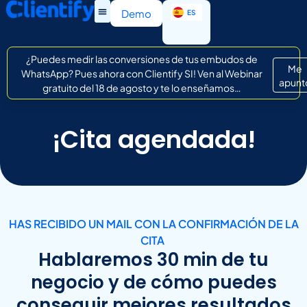
EN
Demo
ES
IT
¿Puedes medir las conversiones de tus embudos de
Me
WhatsApp? Pues ahora con Clientify SI! Ven al Webinar
apunt
gratuito del 18 de agosto y te lo enseñamos…
¡Cita agendada!
HAS RECIBIDO UN MAIL CON LA CONFIRMACIÓN DE LA
CITA
Hablaremos 30 min de tu
negocio y de cómo puedes
conseguir mejores resultados