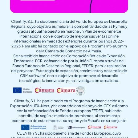
Clientify, S.L., ha sido beneficiaria del Fondo Europeo de Desarrollo
Regional cuyo objetivo es mejorar la competitividad de las Pymes y
gracias al cual ha puesto en marcha un Plan de e-commerce
internacional con el objetivo de mejorar sus ventas online
internacionales en mercados exteriores durante los años 2022-
2023. Para ello ha contado con el apoyo del Programa Int-eComm
de la Cámara de Comercio de Almería.
Se ha recibido financiación de Corporación Bética de Expansión
Empresarial FCR, cofinanciado por la Unión Europea a través del
Fondo Europeo de Desarrollo Regional, FEDER, para la realización
del proyecto “Estrategia de expansión, crecimiento y desarrollo de
CRM software” con el objetivo de promover el desarrollo
tecnológico, la innovación y una investigación de calidad.
Clientify, S.L. ha participado en el Programa de financiación a la
Exportación UEX-Next, y ha contado con el apoyo de ICEX, así como
con la cofinanciación de Fondos europeos FEDER, habiendo
contribuido según a medida de los mismos, al crecimiento
económico de esta empresa, su región y de España en su conjunto
CLIENTIFY SL ha sido beneficiaria de Fondos Europeos, cuyo