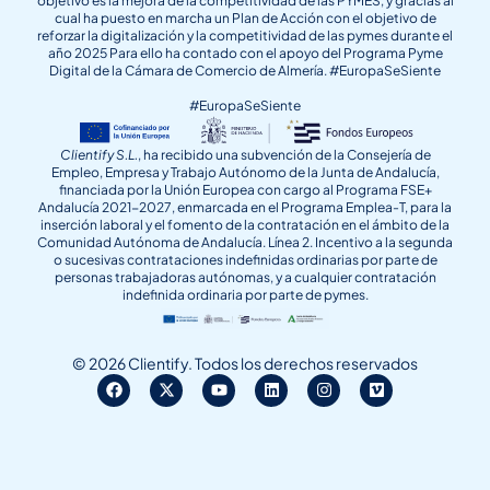
objetivo es la mejora de la competitividad de las PYMES, y gracias al
cual ha puesto en marcha un Plan de Acción con el objetivo de
reforzar la digitalización y la competitividad de las pymes durante el
año 2025 Para ello ha contado con el apoyo del Programa Pyme
Digital de la Cámara de Comercio de Almería. #EuropaSeSiente
#EuropaSeSiente
Clientify S.L.
, ha recibido una subvención de la Consejería de
Empleo, Empresa y Trabajo Autónomo de la Junta de Andalucía,
financiada por la Unión Europea con cargo al Programa FSE+
Andalucía 2021-2027, enmarcada en el Programa Emplea-T, para la
inserción laboral y el fomento de la contratación en el ámbito de la
Comunidad Autónoma de Andalucía. Línea 2. Incentivo a la segunda
o sucesivas contrataciones indefinidas ordinarias por parte de
personas trabajadoras autónomas, y a cualquier contratación
indefinida ordinaria por parte de pymes.
© 2026 Clientify. Todos los derechos reservados