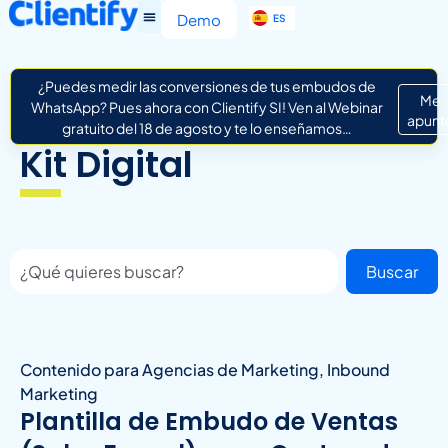
EN
Demo
ES
IT
¿Puedes medir las conversiones de tus embudos de
Me
WhatsApp? Pues ahora con Clientify SI! Ven al Webinar
apunt
gratuito del 18 de agosto y te lo enseñamos…
Kit Digital
Buscar
Contenido para Agencias de Marketing
,
Inbound
Marketing
Plantilla de Embudo de Ventas