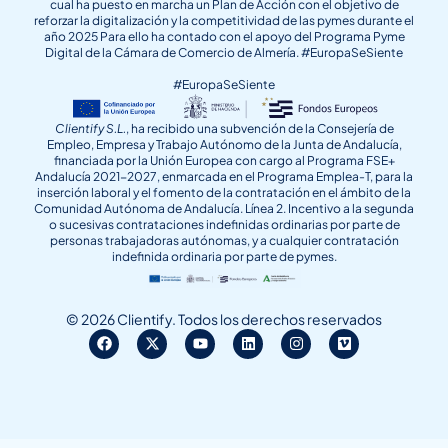
cual ha puesto en marcha un Plan de Acción con el objetivo de
reforzar la digitalización y la competitividad de las pymes durante el
año 2025 Para ello ha contado con el apoyo del Programa Pyme
Digital de la Cámara de Comercio de Almería. #EuropaSeSiente
#EuropaSeSiente
Clientify S.L.
, ha recibido una subvención de la Consejería de
Empleo, Empresa y Trabajo Autónomo de la Junta de Andalucía,
financiada por la Unión Europea con cargo al Programa FSE+
Andalucía 2021-2027, enmarcada en el Programa Emplea-T, para la
inserción laboral y el fomento de la contratación en el ámbito de la
Comunidad Autónoma de Andalucía. Línea 2. Incentivo a la segunda
o sucesivas contrataciones indefinidas ordinarias por parte de
personas trabajadoras autónomas, y a cualquier contratación
indefinida ordinaria por parte de pymes.
© 2026 Clientify. Todos los derechos reservados