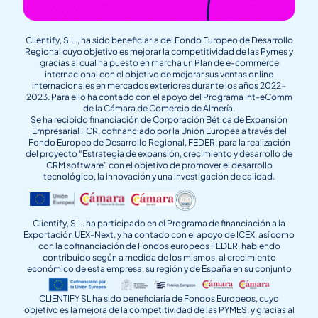
Clientify, S.L., ha sido beneficiaria del Fondo Europeo de Desarrollo
Regional cuyo objetivo es mejorar la competitividad de las Pymes y
gracias al cual ha puesto en marcha un Plan de e-commerce
internacional con el objetivo de mejorar sus ventas online
internacionales en mercados exteriores durante los años 2022-
2023. Para ello ha contado con el apoyo del Programa Int-eComm
de la Cámara de Comercio de Almería.
Se ha recibido financiación de Corporación Bética de Expansión
Empresarial FCR, cofinanciado por la Unión Europea a través del
Fondo Europeo de Desarrollo Regional, FEDER, para la realización
del proyecto “Estrategia de expansión, crecimiento y desarrollo de
CRM software” con el objetivo de promover el desarrollo
tecnológico, la innovación y una investigación de calidad.
Clientify, S.L. ha participado en el Programa de financiación a la
Exportación UEX-Next, y ha contado con el apoyo de ICEX, así como
con la cofinanciación de Fondos europeos FEDER, habiendo
contribuido según a medida de los mismos, al crecimiento
económico de esta empresa, su región y de España en su conjunto
CLIENTIFY SL ha sido beneficiaria de Fondos Europeos, cuyo
objetivo es la mejora de la competitividad de las PYMES, y gracias al