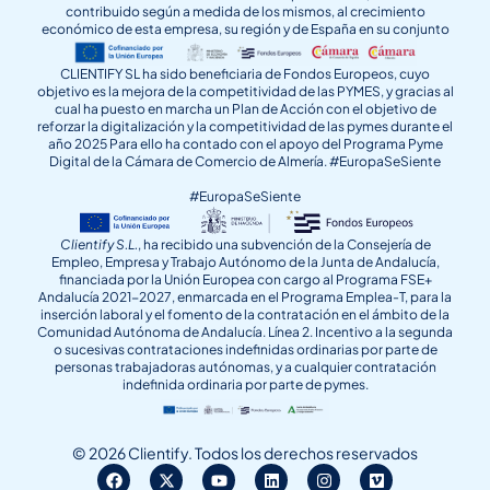
contribuido según a medida de los mismos, al crecimiento
económico de esta empresa, su región y de España en su conjunto
CLIENTIFY SL ha sido beneficiaria de Fondos Europeos, cuyo
objetivo es la mejora de la competitividad de las PYMES, y gracias al
cual ha puesto en marcha un Plan de Acción con el objetivo de
reforzar la digitalización y la competitividad de las pymes durante el
año 2025 Para ello ha contado con el apoyo del Programa Pyme
Digital de la Cámara de Comercio de Almería. #EuropaSeSiente
#EuropaSeSiente
Clientify S.L.
, ha recibido una subvención de la Consejería de
Empleo, Empresa y Trabajo Autónomo de la Junta de Andalucía,
financiada por la Unión Europea con cargo al Programa FSE+
Andalucía 2021-2027, enmarcada en el Programa Emplea-T, para la
inserción laboral y el fomento de la contratación en el ámbito de la
Comunidad Autónoma de Andalucía. Línea 2. Incentivo a la segunda
o sucesivas contrataciones indefinidas ordinarias por parte de
personas trabajadoras autónomas, y a cualquier contratación
indefinida ordinaria por parte de pymes.
© 2026 Clientify. Todos los derechos reservados