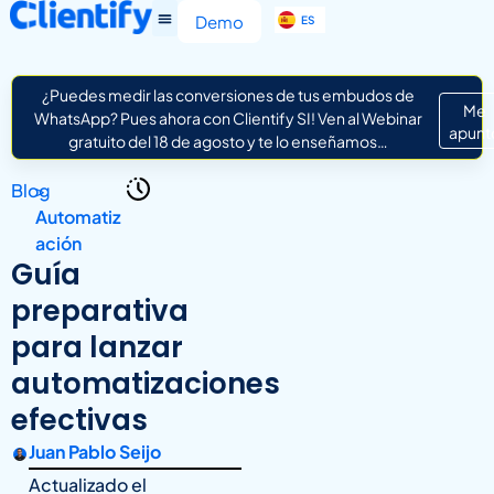
EN
Demo
ES
IT
¿Puedes medir las conversiones de tus embudos de
Me
WhatsApp? Pues ahora con Clientify SI! Ven al Webinar
apunt
gratuito del 18 de agosto y te lo enseñamos…
Blog
>
Automatiz
ación
Guía
preparativa
para lanzar
automatizaciones
efectivas
Juan Pablo Seijo
Actualizado el