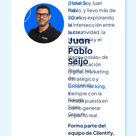
Conoce
¡Hola! Soy Juan
más
Pablo, y llevo más de
sobre
20 años explorando
el
la intersección entre
autor:
la creatividad, la
Juan
tecnología y el
negocio.
Pablo
Hago «cosas» de
Seijo
comunicación
Productor
digital, marketing
de
estratégico y
Contenido
Growth hacking
,
y
siempre con la
Navaja
mirada puesta en
Suiza
cómo generar
Growth
impacto real.
Formo parte del
equipo de Clientify,