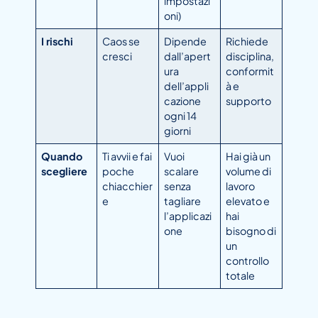
impostazi
oni)
I rischi
Caos se
Dipende
Richiede
cresci
dall’apert
disciplina,
ura
conformit
dell’appli
à e
cazione
supporto
ogni 14
giorni
Quando
Ti avvii e fai
Vuoi
Hai già un
scegliere
poche
scalare
volume di
chiacchier
senza
lavoro
e
tagliare
elevato e
l’applicazi
hai
one
bisogno di
un
controllo
totale