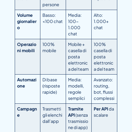
persone
Volume
Basso:
Media:
Alto:
giornalier
<100 chat
100-
1.000+
o
1.000
chat
chat
Operazio
100%
Mobile +
100%
ni mobili
mobile
casella di
casella di
posta
posta
elettronic
elettronic
a del team
a del team
Automazi
Di base
Media:
Avanzato:
one
(risposte
modelli,
routing,
rapide)
regole
bot, flussi
semplici
complessi
Campagn
Trasmetti
Tramite
Per API
da
e
gli elenchi
API
(senza
scalare
dall’app
trasmissio
ne di app)