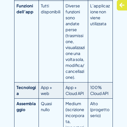
Funzioni
Tutti
Diverse
L’applicaz
dell’app
disponibili
funzioni
ione non
sono
viene
andate
utilizzata
perse
(trasmissi
one,
visualizzazi
one una
volta sola,
modifica/
cancellazi
one).
Tecnologi
App +
App +
100%
a
web
Cloud API
Cloud API
Assembla
Quasi
Medium
Alto
ggio
nullo
(iscrizione
(progetto
incorpora
serio)
ta,