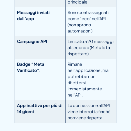
principale.
Messaggi inviati
Sono contrassegnati
dall’app
come “eco” nell’API
(non aprono
automazioni).
Campagne API
Limitato a 20 messaggi
al secondo (Meta lo fa
rispettare).
Badge “Meta
Rimane
Verificato”.
nell’applicazione, ma
potrebbe non
riflettersi
immediatamente
nell’API.
App inattiva per più di
La connessione all’API
14 giorni
viene interrotta finché
non viene riaperta.