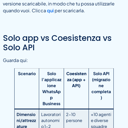
versione scaricabile, in modo che tu possa utilizzarle
quando vuoi. Clicca
qui
per scaricarla.
Solo app vs Coesistenza vs
Solo API
Guarda qui:
Scenario
Solo
Coesisten
Solo API
l’applicaz
za (app +
(migrazio
ione
API)
ne
WhatsAp
completa
p
)
Business
Dimensio
Lavoratori
2-10
+10 agenti
ni/attrezz
autonomi
persone
e diverse
ature
o 1-2
squadre