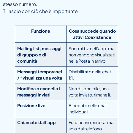
stesso numero.
Ti lascio con ciò che è importante
Funzione
Cosa succede quando
attivi Coexistence
Mailing list, messaggi
Sono attivi nell’app, ma
di gruppo o di
non vengono visualizzati
comunità
nella Posta in arrivo.
Messaggi temporanei
Disabilitato nelle chat
/ “visualizza una volta
1:1.
Modifica o cancella i
Non disponibile, una
messaggi inviati
volta inviato, rimane lì.
Posizione live
Bloccato nelle chat
individuali.
Chiamate dall’app
Funzionano ancora, ma
solo dal telefono