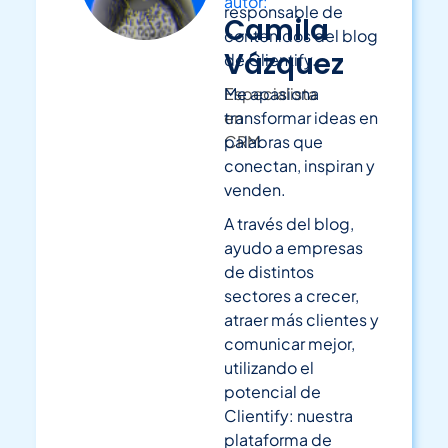
autor:
responsable de
Camila
contenidos del blog
Vázquez
de Clientify.
Especialista
Me apasiona
en
transformar ideas en
CRM
palabras que
conectan, inspiran y
venden.
A través del blog,
ayudo a empresas
de distintos
sectores a crecer,
atraer más clientes y
comunicar mejor,
utilizando el
potencial de
Clientify: nuestra
plataforma de