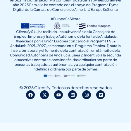
reforzar la digitalización y la competitividad de las pymes durante el
año 2025 Para ello ha contado con el apoyo del Programa Pyme
Digital de la Cámara de Comercio de Almería. #EuropaSeSiente
#EuropaSeSiente
Clientify S.L.
, ha recibido una subvención de la Consejería de
Empleo, Empresa y Trabajo Autónomo de la Junta de Andalucía,
financiada por la Unión Europea con cargo al Programa FSE+
Andalucía 2021-2027, enmarcada en el Programa Emplea-T, para la
inserción laboral y el fomento de la contratación en el ámbito de la
Comunidad Autónoma de Andalucía. Línea 2. Incentivo a la segunda
o sucesivas contrataciones indefinidas ordinarias por parte de
personas trabajadoras autónomas, y a cualquier contratación
indefinida ordinaria por parte de pymes.
© 2026 Clientify. Todos los derechos reservados