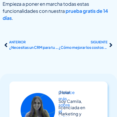
Empieza a poner en marcha todas estas
funcionalidades con nuestra
prueba gratis de 14
días
.
ANTERIOR
SIGUIENTE
¿Necesitas un CRM para tu estrategia de marketing educativo?
¿Cómo mejorar los costos de tu centro educativo?
Conoce
¡Hola!
más
Soy Camila,
sobre
licenciada en
el
Marketing y