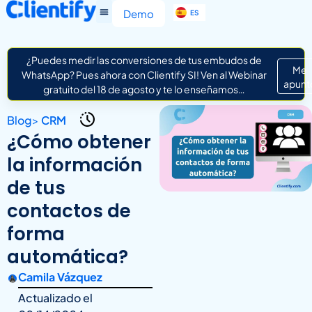
EN
Demo
ES
IT
¿Puedes medir las conversiones de tus embudos de
Me
WhatsApp? Pues ahora con Clientify SI! Ven al Webinar
apunt
gratuito del 18 de agosto y te lo enseñamos…
Blog
>
CRM
¿Cómo obtener
la información
de tus
contactos de
forma
automática?
Camila Vázquez
Actualizado el