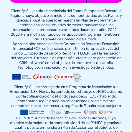
Clientify, S.L., ha sido beneficiaria del Fondo Europeo de Desarrollo
Regional cuyo objetivo es mejorar la competitividad de las Pymes y
gracias al cual ha puesto en marcha un Plan de e-commerce
internacional con el objetivo de mejorar sus ventas online
internacionales en mercados exteriores durante los años 2022-
2023. Para ello ha contado con el apoyo del Programa Int-eComm
de la Cámara de Comercio de Almería.
Se ha recibido financiación de Corporación Bética de Expansión
Empresarial FCR, cofinanciado por la Unión Europea a través del
Fondo Europeo de Desarrollo Regional, FEDER, para la realización
del proyecto “Estrategia de expansión, crecimiento y desarrollo de
CRM software” con el objetivo de promover el desarrollo
tecnológico, la innovación y una investigación de calidad.
Clientify, S.L. ha participado en el Programa de financiación a la
Exportación UEX-Next, y ha contado con el apoyo de ICEX, así como
con la cofinanciación de Fondos europeos FEDER, habiendo
contribuido según a medida de los mismos, al crecimiento
económico de esta empresa, su región y de España en su conjunto
CLIENTIFY SL ha sido beneficiaria de Fondos Europeos, cuyo
objetivo es la mejora de la competitividad de las PYMES, y gracias al
cual ha puesto en marcha un Plan de Acción con el objetivo de