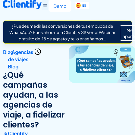
EN
Demo
ES
IT
¿Puedes medir las conversiones de tus embudos de
Me
WhatsApp? Pues ahora con Clientify SI! Ven al Webinar
apunt
gratuito del 18 de agosto y te lo enseñamos…
Blog
>
Agencias
de viajes
,
Blog
¿Qué
campañas
ayudan, a las
agencias de
viaje, a fidelizar
clientes?
Clientify