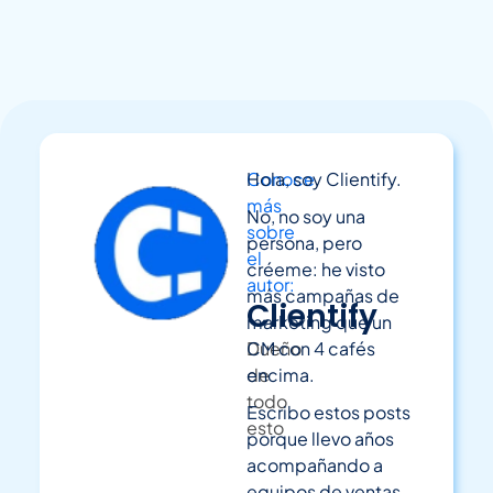
Conoce
Hola, soy Clientify.
más
No, no soy una
sobre
persona, pero
el
créeme: he visto
autor:
más campañas de
Clientify
marketing que un
Dueño
CM con 4 cafés
de
encima.
todo
Escribo estos posts
esto
porque llevo años
acompañando a
equipos de ventas,