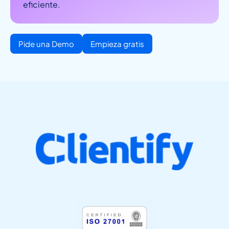
eficiente.
Pide una Demo
Empieza gratis