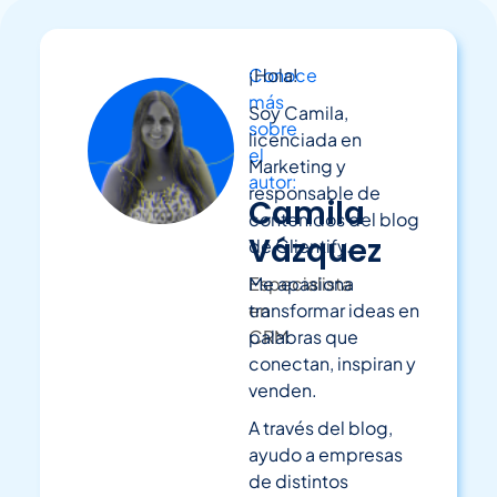
Conoce
¡Hola!
más
Soy Camila,
sobre
licenciada en
el
Marketing y
autor:
responsable de
Camila
contenidos del blog
Vázquez
de Clientify.
Especialista
Me apasiona
en
transformar ideas en
CRM
palabras que
conectan, inspiran y
venden.
A través del blog,
ayudo a empresas
de distintos