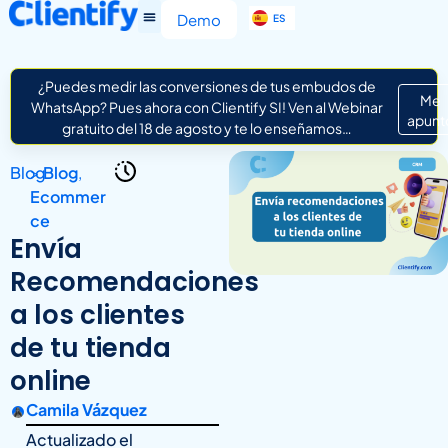
EN
Demo
ES
IT
¿Puedes medir las conversiones de tus embudos de
Me
WhatsApp? Pues ahora con Clientify SI! Ven al Webinar
apunt
gratuito del 18 de agosto y te lo enseñamos…
Blog
>
Blog
,
Ecommer
ce
Envía
Recomendaciones
a los clientes
de tu tienda
online
Camila Vázquez
Actualizado el