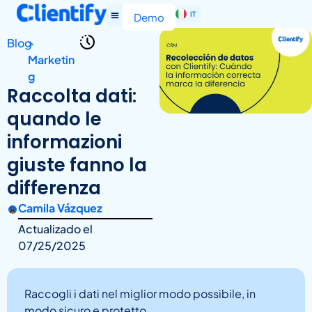
IT
EN
Demo
Blog
>
Marketin
g
Raccolta dati:
quando le
informazioni
giuste fanno la
differenza
Camila Vázquez
Actualizado el
07/25/2025
Raccogli i dati nel miglior modo possibile, in
modo sicuro e protetto.