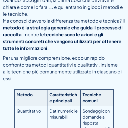
Quando raccogli i dati, la prima cosa che devi avere
chiara è come lo farai…. e qui entrano in gioco i metodi e
le tecniche.
Ma conosci davvero la differenza tra metodo e tecnica? Il
metodo è la strategia generale che guida il processo di
raccolta
, mentre le
tecniche sono le azioni e gli
strumenti concreti che vengono utilizzati per ottenere
tutte le informazioni.
Per una migliore comprensione, ecco un rapido
confronto tra metodi quantitativi e qualitativi, insieme
alle tecniche più comunemente utilizzate in ciascuno di
essi:
Metodo
Caratteristich
Tecniche
e principali
comuni
Quantitativo
Dati numerici e
Sondaggi con
misurabili
domande a
risposta