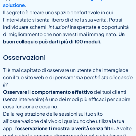
soluzione
.
Il segreto è creare uno spazio confortevole in cui
l’intervistato si senta libero di dire la sua verità. Potrai
individuare schemi,
intuizioni
inaspettate e opportunità
di miglioramento che non avresti mai immaginato.
Un
buon colloquio può darti più di 100 moduli.
Osservazioni
Ti è mai capitato di osservare un utente che interagisce
con il tuo sito web e di pensare
“ma perché sta cliccando
lì?
Osservare il comportamento effettivo
dei tuoi clienti
(senza intervenire) è uno dei modi più efficaci per capire
cosa funziona e cosa no.
Dalla registrazione delle sessioni sul tuo sito
all’osservazione dal vivo di qualcuno che utilizza la tua
app, l’
osservazione ti mostra la verità senza filtri.
A volte
quello che le persone dicono non è quello che fanno (i