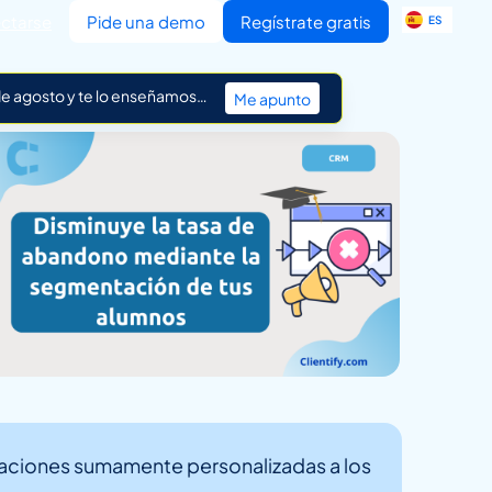
EN
ctarse
Pide una demo
Regístrate gratis
ES
IT
 de agosto y te lo enseñamos…
Me apunto
caciones sumamente personalizadas a los