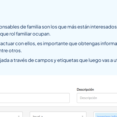
onsables de familia son los que más están interesado
ue rol familiar ocupan.
nteractuar con ellos, es importante que obtengas info
ntre otros.
lejada a través de campos y etiquetas que luego vas a u