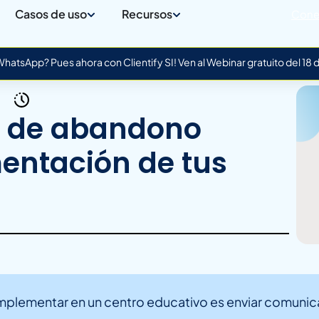
Casos de uso
Recursos
Cone
atsApp? Pues ahora con Clientify SI! Ven al Webinar gratuito del 18
a de abandono
entación de tus
implementar en un centro educativo es enviar comuni