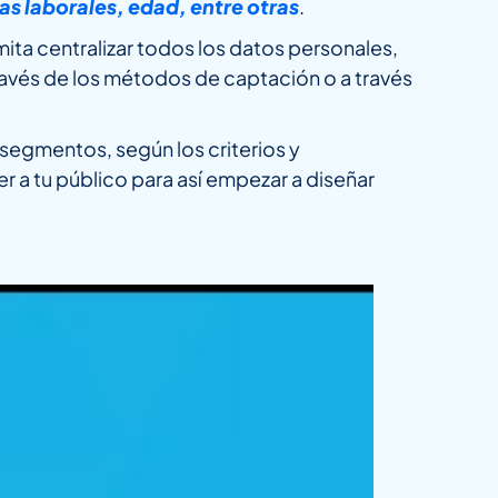
s laborales, edad, entre otras
.
ita centralizar todos los datos personales,
ravés de los métodos de captación o a través
e segmentos, según los criterios y
r a tu público para así empezar a diseñar