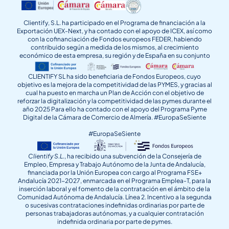
Clientify, S.L. ha participado en el Programa de financiación a la
Exportación UEX-Next, y ha contado con el apoyo de ICEX, así como
con la cofinanciación de Fondos europeos FEDER, habiendo
contribuido según a medida de los mismos, al crecimiento
económico de esta empresa, su región y de España en su conjunto
CLIENTIFY SL ha sido beneficiaria de Fondos Europeos, cuyo
objetivo es la mejora de la competitividad de las PYMES, y gracias al
cual ha puesto en marcha un Plan de Acción con el objetivo de
reforzar la digitalización y la competitividad de las pymes durante el
año 2025 Para ello ha contado con el apoyo del Programa Pyme
Digital de la Cámara de Comercio de Almería. #EuropaSeSiente
#EuropaSeSiente
Clientify S.L.
, ha recibido una subvención de la Consejería de
Empleo, Empresa y Trabajo Autónomo de la Junta de Andalucía,
financiada por la Unión Europea con cargo al Programa FSE+
Andalucía 2021-2027, enmarcada en el Programa Emplea-T, para la
inserción laboral y el fomento de la contratación en el ámbito de la
Comunidad Autónoma de Andalucía. Línea 2. Incentivo a la segunda
o sucesivas contrataciones indefinidas ordinarias por parte de
personas trabajadoras autónomas, y a cualquier contratación
indefinida ordinaria por parte de pymes.