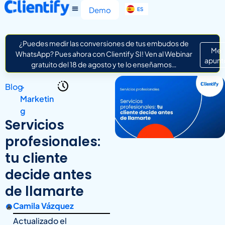
EN
Demo
ES
IT
¿Puedes medir las conversiones de tus embudos de
Me
WhatsApp? Pues ahora con Clientify SI! Ven al Webinar
apunt
gratuito del 18 de agosto y te lo enseñamos…
Blog
>
Marketin
g
Servicios
profesionales:
tu cliente
decide antes
de llamarte
Camila Vázquez
Actualizado el