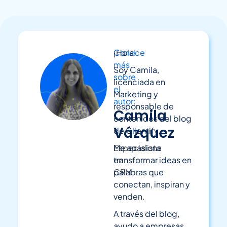
Conoce
¡Hola!
más
Soy Camila,
sobre
licenciada en
el
Marketing y
autor:
responsable de
Camila
contenidos del blog
Vázquez
de Clientify.
Especialista
Me apasiona
en
transformar ideas en
CRM
palabras que
conectan, inspiran y
venden.
A través del blog,
ayudo a empresas