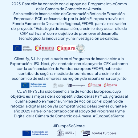
2023. Para ello ha contado con el apoyo del Programa Int-eComm
de la Cámara de Comercio de Almería.
Se ha recibido financiación de Corporación Bética de Expansión
Empresarial FCR, cofinanciado por la Unión Europea a través del
Fondo Europeo de Desarrollo Regional, FEDER, para la realización
del proyecto “Estrategia de expansión, crecimiento y desarrollo de
CRM software” con el objetivo de promover el desarrollo
tecnológico, la innovación y una investigación de calidad.
Clientify, S.L. ha participado en el Programa de financiación a la
Exportación UEX-Next, y ha contado con el apoyo de ICEX, así como
con la cofinanciación de Fondos europeos FEDER, habiendo
contribuido según a medida de los mismos, al crecimiento
económico de esta empresa, su región y de España en su conjunto
CLIENTIFY SL ha sido beneficiaria de Fondos Europeos, cuyo
objetivo es la mejora de la competitividad de las PYMES, y gracias al
cual ha puesto en marcha un Plan de Acción con el objetivo de
reforzar la digitalización y la competitividad de las pymes durante el
año 2025 Para ello ha contado con el apoyo del Programa Pyme
Digital de la Cámara de Comercio de Almería. #EuropaSeSiente
#EuropaSeSiente