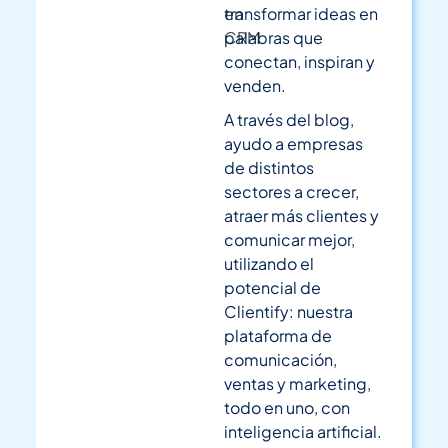
en
transformar ideas en
CRM
palabras que
conectan, inspiran y
venden.
A través del blog,
ayudo a empresas
de distintos
sectores a crecer,
atraer más clientes y
comunicar mejor,
utilizando el
potencial de
Clientify: nuestra
plataforma de
comunicación,
ventas y marketing,
todo en uno, con
inteligencia artificial.