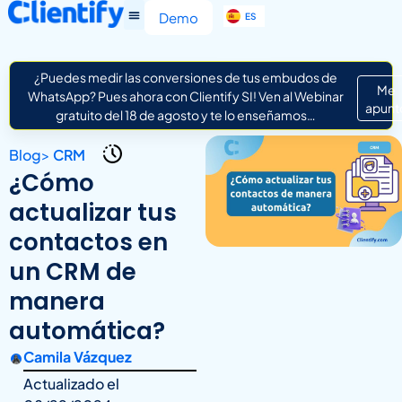
EN
Demo
ES
IT
¿Puedes medir las conversiones de tus embudos de
Me
WhatsApp? Pues ahora con Clientify SI! Ven al Webinar
apunt
gratuito del 18 de agosto y te lo enseñamos…
Blog
>
CRM
¿Cómo
actualizar tus
contactos en
un CRM de
manera
automática?
Camila Vázquez
Actualizado el